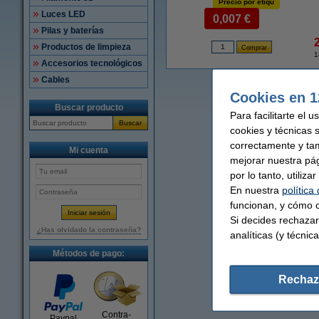
Precio por etiqu
Luces LED
0,007 €
Pilas y baterías
Productos de limpieza
1
Accesorios tecnológicos
Cables
Cookies en 1
Buscar producto
Para facilitarte el 
Buscar
cookies y técnicas 
correctamente y ta
Mi cuenta
mejorar nuestra pá
por lo tanto, utiliz
En nuestra
política
funcionan, y cómo c
Si decides rechazar
¿Has olvidado la contraseña?
analíticas (y técnica
Métodos de pago:
Rechaz
Contra-
Paypal