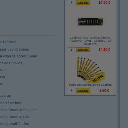
10,50 €
123tinta Pilas Alcalinas Xtreme
Power AA - LR06 - MN1500 - 24
e 123tinta
unidades
inos y condiciones
14,50 €
aración de accesibilidad
ica de Cookies
acidad
map
da
Pack 10x Bolígrafos de 123tinta
3,50 €
esoras
soras de tinta
esoras laser monocromo
soras laser a color
esoras multifunción