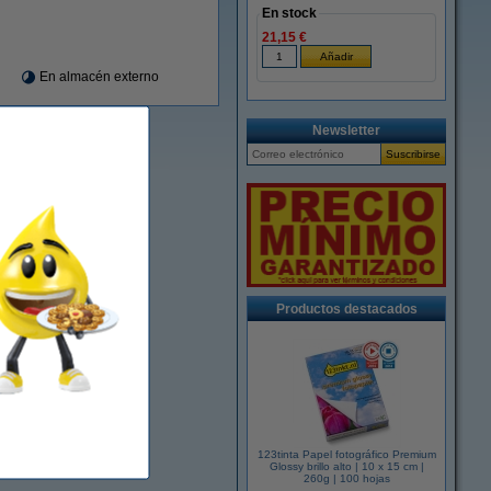
En stock
21,15 €
En almacén externo
Newsletter
Productos destacados
123tinta Papel fotográfico Premium
Glossy brillo alto | 10 x 15 cm |
260g | 100 hojas