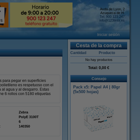
Avda de Lyon, 2
Azuqueca de H.
Tel: 900 123 247
info@123tinta.es
Iniciar sesión
Cesta de la compra
Cantidad
Producto
No hay productos
Total:
0,00 €
Consejo
s para pegar en superficies
polietileno es respetuoso con el
Pack x5: Papel A4 | 80gr
 al agua y al desgarro. Estas
(5x500 hojas)
ne 6 rollos con 5180 etiquetas
Zebra
PolyE 3100T
6
:
140350