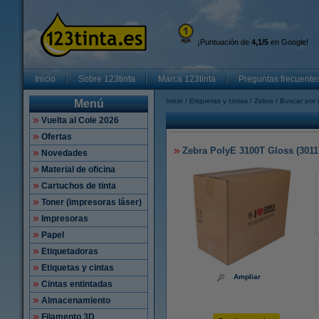
¡Puntuación de
4,1/5
en Google!
Inicio
Sobre 123tinta
Marca 123tinta
Preguntas frecuente
Inicio
Etiquetas y cintas
Zebra
Buscar por 
Menú
Vuelta al Cole 2026
Ofertas
Zebra PolyE 3100T Gloss (30117
Novedades
Material de oficina
Cartuchos de tinta
Toner (impresoras láser)
Impresoras
Papel
Etiquetadoras
Etiquetas y cintas
Ampliar
Cintas entintadas
Almacenamiento
Filamento 3D