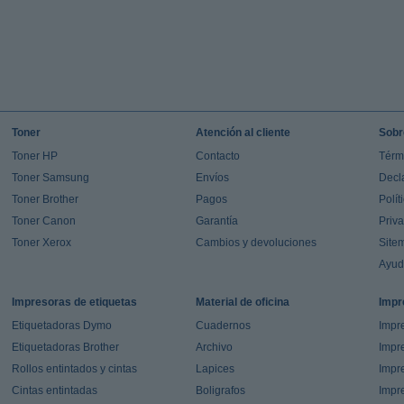
Toner
Atención al cliente
Sobr
Toner HP
Contacto
Térm
Toner Samsung
Envíos
Decl
Toner Brother
Pagos
Polít
Toner Canon
Garantía
Priv
Toner Xerox
Cambios y devoluciones
Site
Ayu
Impresoras de etiquetas
Material de oficina
Impr
Etiquetadoras Dymo
Cuadernos
Impre
Etiquetadoras Brother
Archivo
Impr
Rollos entintados y cintas
Lapices
Impre
Cintas entintadas
Boligrafos
Impr