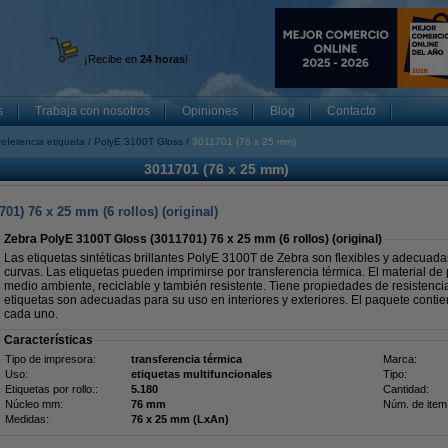
¡Recibe en
24 horas
!
s
Trabaja con nosotros
Opiniones
Blog
Contacto
referencia etiqueta
PolyE 3100T Gloss
3011701 (76 x 25 mm)
3011701 (76 x 25 mm)
01) 76 x 25 mm (6 rollos) (original)
Zebra PolyE 3100T Gloss (3011701) 76 x 25 mm (6 rollos) (original)
Las etiquetas sintéticas brillantes PolyE 3100T de Zebra son flexibles y adecuada
curvas. Las etiquetas pueden imprimirse por transferencia térmica. El material de 
medio ambiente, reciclable y también resistente. Tiene propiedades de resistencia
etiquetas son adecuadas para su uso en interiores y exteriores. El paquete contie
cada uno.
Características
Tipo de impresora:
transferencia térmica
Marca:
Uso:
etiquetas multifuncionales
Tipo:
Etiquetas por rollo::
5.180
Cantidad:
Núcleo mm:
76 mm
Núm. de item
Medidas:
76 x 25 mm (LxAn)