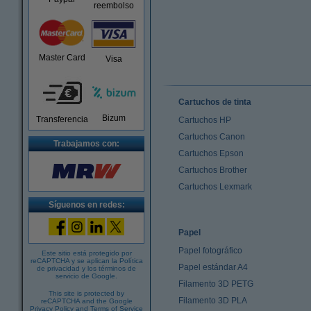
reembolso
Master Card
Visa
Cartuchos de tinta
Bizum
Transferencia
Cartuchos HP
Cartuchos Canon
Trabajamos con:
Cartuchos Epson
Cartuchos Brother
Cartuchos Lexmark
Síguenos en redes:
Papel
Papel fotográfico
Este sitio está protegido por
reCAPTCHA y se aplican la
Política
Papel estándar A4
de privacidad
y los
términos de
servicio de Google
.
Filamento 3D PETG
This site is protected by
Filamento 3D PLA
reCAPTCHA and the Google
Privacy Policy
and
Terms of Service