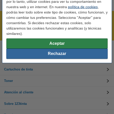
por lo tanto, utilizar cookies para ver tu comportamiento en
nuestra web y en internet. En nuestra
política de cookies
,
podrás leer todo sobre este tipo de cookies, cómo funcionan, y
cómo cambiar tus preferencias. Selecciona ''Aceptar'' para
Rápido y sencillo
consentirlas. Si decides rechazar estas cookies, solo
¡Recibe en 24 horas!
utilizaremos las cookies funcionales y analíticas (y técnicas
Mejor Precio Garantizado
similares).
Aceptar
Llámanos al 900 123 247
Rechazar
En días laborables de 09:00 a 20:00.
Cartuchos de tinta
Toner
Atención al cliente
Sobre 123tinta