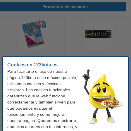
Productos destacados
123tinta Papel fotográfico
123tinta Pilas Alcalinas Xtreme
Cookies en 123tinta.es
Premium Glossy brillo alto | 10 x
Power AA - LR06 - MN1500 - 24
Para facilitarte el uso de nuestra
15 cm | 260g | 100 hojas
unidades
página 123tinta.es lo máximo posible,
10,50 €
14,50 €
utilizamos cookies y técnicas
Incl. 21% IVA
Incl. 21% IVA
similares. Las cookies funcionales
garantizan que la web funcione
correctamente y también sirven para
que podamos evaluar el
funcionamiento y cómo mejorar
nuestra página. Queremos mostrarte
anuncios acordes con tus intereses, y