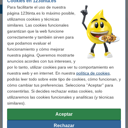
Cookies en 123tinta.es
Para facilitarte el uso de nuestra
Productos destacados
página 123tinta.es lo máximo posible,
utilizamos cookies y técnicas
similares. Las cookies funcionales
garantizan que la web funcione
correctamente y también sirven para
que podamos evaluar el
funcionamiento y cómo mejorar
nuestra página. Queremos mostrarte
anuncios acordes con tus intereses, y
123tinta Papel fotográfico
123tinta Pilas Alcalinas Xtreme
por lo tanto, utilizar cookies para ver tu comportamiento en
Premium Glossy brillo alto | 10 x
Power AA - LR06 - MN1500 - 24
nuestra web y en internet. En nuestra
política de cookies
,
15 cm | 260g | 100 hojas
unidades
podrás leer todo sobre este tipo de cookies, cómo funcionan, y
10,50 €
14,50 €
Incl. 21% IVA
Incl. 21% IVA
cómo cambiar tus preferencias. Selecciona ''Aceptar'' para
consentirlas. Si decides rechazar estas cookies, solo
utilizaremos las cookies funcionales y analíticas (y técnicas
similares).
Aceptar
Rechazar