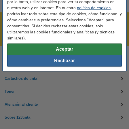
por lo tanto, utilizar cookies para ver tu comportamiento en
nuestra web y en internet. En nuestra
política de cookies
,
podrás leer todo sobre este tipo de cookies, cómo funcionan, y
cómo cambiar tus preferencias. Selecciona ''Aceptar'' para
Rápido y sencillo
consentirlas. Si decides rechazar estas cookies, solo
¡Recibe en 24 horas!
utilizaremos las cookies funcionales y analíticas (y técnicas
Mejor Precio Garantizado
similares).
Aceptar
Llámanos al 900 123 247
Rechazar
En días laborables de 09:00 a 20:00.
Cartuchos de tinta
Toner
Atención al cliente
Sobre 123tinta