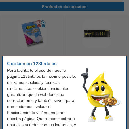
Productos destacados
123tinta Papel fotográfico
123tinta Pilas Alcalinas Xtreme
Cookies en 123tinta.es
Premium Glossy brillo alto | 10 x
Power AA - LR06 - MN1500 - 24
Para facilitarte el uso de nuestra
15 cm | 260g | 100 hojas
unidades
página 123tinta.es lo máximo posible,
10,50 €
14,50 €
utilizamos cookies y técnicas
Incl. 21% IVA
Incl. 21% IVA
similares. Las cookies funcionales
garantizan que la web funcione
correctamente y también sirven para
que podamos evaluar el
funcionamiento y cómo mejorar
nuestra página. Queremos mostrarte
anuncios acordes con tus intereses, y