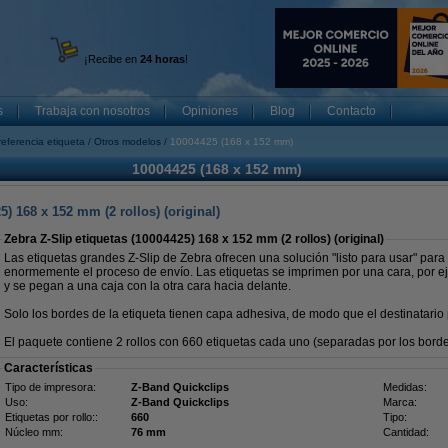
¡Recibe en
24 horas
!
s
Trabaja con nosotros
Opiniones
Blog
Contacto
referencia etiqueta
Otros modelos
10004425 (168 x 152 mm)
10004425 (168 x 152 mm)
5) 168 x 152 mm (2 rollos) (original)
Zebra Z-Slip etiquetas (10004425) 168 x 152 mm (2 rollos) (original)
Las etiquetas grandes Z-Slip de Zebra ofrecen una solución "listo para usar" para 
enormemente el proceso de envío. Las etiquetas se imprimen por una cara, por e
y se pegan a una caja con la otra cara hacia delante.
Solo los bordes de la etiqueta tienen capa adhesiva, de modo que el destinatario 
El paquete contiene 2 rollos con 660 etiquetas cada uno (separadas por los borde
Características
Tipo de impresora:
Z-Band Quickclips
Medidas:
Uso:
Z-Band Quickclips
Marca:
Etiquetas por rollo::
660
Tipo:
Núcleo mm:
76 mm
Cantidad: