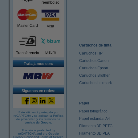
reembolso
Master Card
Visa
Cartuchos de tinta
Bizum
Transferencia
Cartuchos HP
Cartuchos Canon
Trabajamos con:
Cartuchos Epson
Cartuchos Brother
Cartuchos Lexmark
Síguenos en redes:
Papel
Papel fotográfico
Este sitio está protegido por
reCAPTCHA y se aplican la
Política
Papel estándar A4
de privacidad
y los
términos de
servicio de Google
.
Filamento 3D PETG
This site is protected by
Filamento 3D PLA
reCAPTCHA and the Google
Privacy Policy
and
Terms of Service