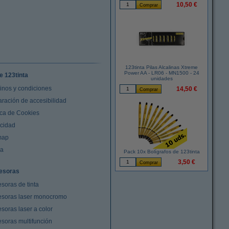
10,50 €
123tinta Pilas Alcalinas Xtreme
Power AA - LR06 - MN1500 - 24
e 123tinta
unidades
inos y condiciones
14,50 €
aración de accesibilidad
ica de Cookies
acidad
map
da
Pack 10x Bolígrafos de 123tinta
3,50 €
esoras
soras de tinta
esoras laser monocromo
soras laser a color
esoras multifunción