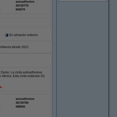
autoadhesivo
S0720770
:
650570
En almacén externo
nfianza desde 2021
 Dymo. La cinta autoadhesiva
oficina. Esta cinta estándar D1
a.
autoadhesivo
S0720780
:
088000