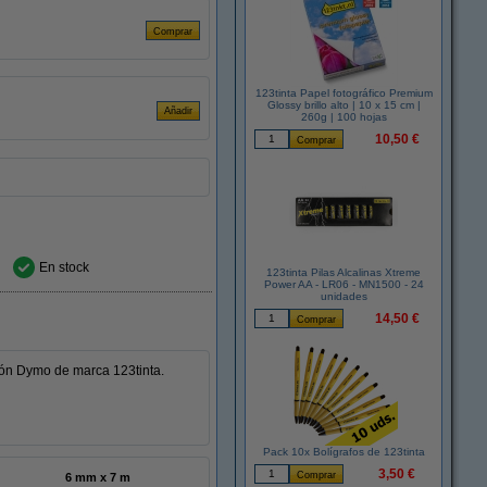
123tinta Papel fotográfico Premium
Glossy brillo alto | 10 x 15 cm |
260g | 100 hojas
10,50 €
En stock
123tinta Pilas Alcalinas Xtreme
Power AA - LR06 - MN1500 - 24
unidades
14,50 €
ón Dymo de marca 123tinta.
Pack 10x Bolígrafos de 123tinta
3,50 €
6 mm x 7 m