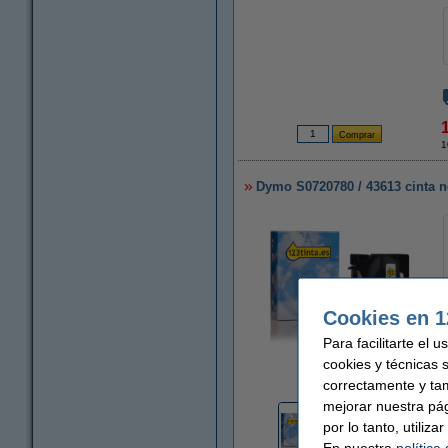
1
Dymo S0720780 / 43613 cinta n
Cookies en 1
Para facilitarte el 
cookies y técnicas 
Ampliar
correctamente y ta
mejorar nuestra pá
por lo tanto, utiliz
En nuestra
política