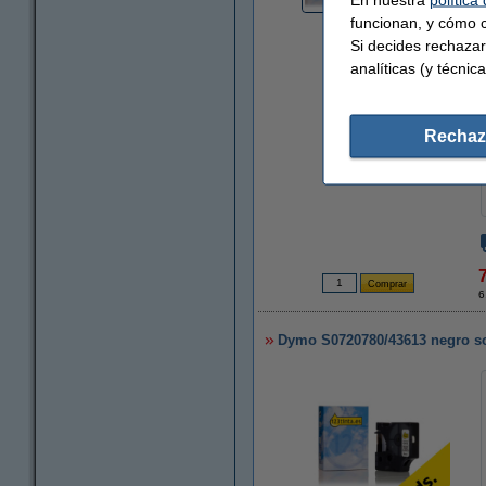
funcionan, y cómo c
Si decides rechazar
analíticas (y técnica
Rechaz
6
Dymo S0720780/43613 negro sob