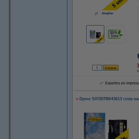
Ampliar
3
Expertos en impreso
Dymo S0720780/43613 cinta neg