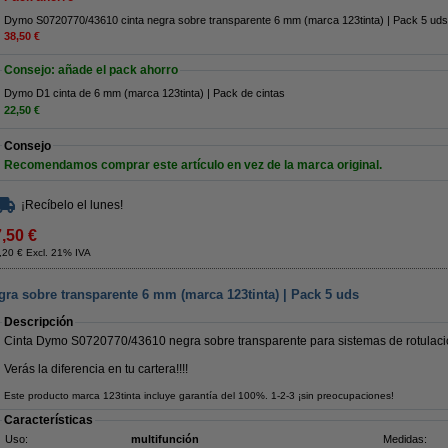
Dymo S0720770/43610 cinta negra sobre transparente 6 mm (marca 123tinta) | Pack 5 uds
38,50 €
Consejo: añade el pack ahorro
Dymo D1 cinta de 6 mm (marca 123tinta) | Pack de cintas
22,50 €
Consejo
Recomendamos comprar este artículo en vez de la marca original.
¡Recíbelo el lunes!
7,50 €
,20 € Excl. 21% IVA
ra sobre transparente 6 mm (marca 123tinta) | Pack 5 uds
Descripción
Cinta Dymo S0720770/43610 negra sobre transparente para sistemas de rotulaci
Verás la diferencia en tu cartera!!!!
Este producto marca 123tinta incluye garantía del 100%. 1-2-3 ¡sin preocupaciones!
Características
Uso:
multifunción
Medidas: