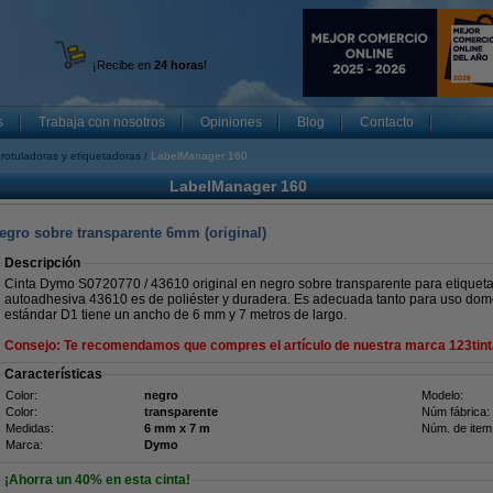
¡Recibe en
24 horas
!
s
Trabaja con nosotros
Opiniones
Blog
Contacto
rotuladoras y etiquetadoras
LabelManager 160
LabelManager 160
egro sobre transparente 6mm (original)
Descripción
Cinta Dymo S0720770 / 43610 original en negro sobre transparente para etiquet
autoadhesiva 43610 es de poliéster y duradera. Es adecuada tanto para uso domés
estándar D1 tiene un ancho de 6 mm y 7 metros de largo.
Consejo: Te recomendamos que compres el artículo de nuestra marca 123tint
Características
Color:
negro
Modelo:
Color:
transparente
Núm fábrica:
Medidas:
6 mm x 7 m
Núm. de item
Marca:
Dymo
¡Ahorra un
40%
en esta cinta!