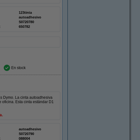
123tinta
autoadhesivo
S0720780
:
650782
En stock
as Dymo. La cinta autoadhesiva
oficina. Esta cinta estándar D1
a.
autoadhesivo
S0720790
:
088004