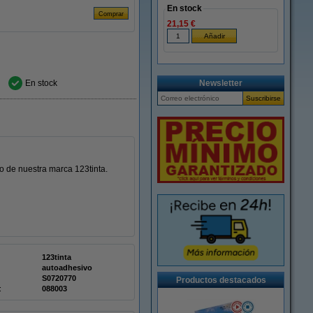
En stock
21,15 €
En stock
Newsletter
 de nuestra marca 123tinta.
123tinta
autoadhesivo
S0720770
Productos destacados
:
088003