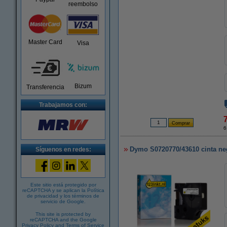
reembolso
Master Card
Visa
Bizum
Transferencia
Trabajamos con:
6
Dymo S0720770/43610 cinta neg
Síguenos en redes:
Este sitio está protegido por
reCAPTCHA y se aplican la
Política
de privacidad
y los
términos de
servicio de Google
.
This site is protected by
reCAPTCHA and the Google
Privacy Policy
and
Terms of Service