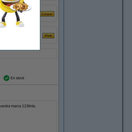
En stock
estra marca 123tinta.