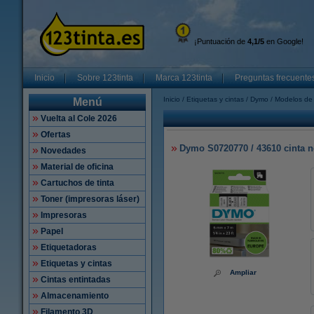
¡Puntuación de
4,1/5
en Google!
Inicio
Sobre 123tinta
Marca 123tinta
Preguntas frecuente
Inicio
Etiquetas y cintas
Dymo
Modelos de 
Menú
Vuelta al Cole 2026
Ofertas
Dymo S0720770 / 43610 cinta n
Novedades
Material de oficina
Cartuchos de tinta
Toner (impresoras láser)
Impresoras
Papel
Etiquetadoras
Etiquetas y cintas
Ampliar
Cintas entintadas
Almacenamiento
Filamento 3D