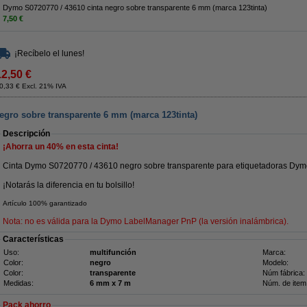
Dymo S0720770 / 43610 cinta negro sobre transparente 6 mm (marca 123tinta)
7,50 €
¡Recíbelo el lunes!
12,50 €
0,33 € Excl. 21% IVA
egro sobre transparente 6 mm (marca 123tinta)
Descripción
¡Ahorra un
40%
en esta cinta!
Cinta Dymo S0720770 / 43610 negro sobre transparente para etiquetadoras Dymo
¡Notarás la diferencia en tu bolsillo!
Artículo 100% garantizado
Nota: no es válida para la Dymo LabelManager PnP (la versión inalámbrica).
Características
Uso:
multifunción
Marca:
Color:
negro
Modelo:
Color:
transparente
Núm fábrica:
Medidas:
6 mm x 7 m
Núm. de item
Pack ahorro