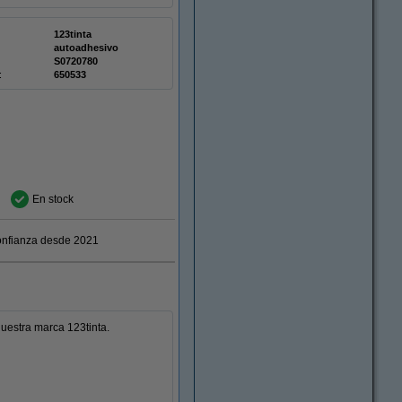
123tinta
autoadhesivo
S0720780
:
650533
En stock
nfianza desde 2021
estra marca 123tinta.