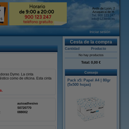
Avda de Lyon, 2
Azuqueca de H.
Tel: 900 123 247
info@123tinta.es
Iniciar sesión
Cesta de la compra
Cantidad
Producto
No hay productos
Total:
0,00 €
Consejo
adoras Dymo. La cinta
tico como de oficina. Esta cinta
Pack x5: Papel A4 | 80gr
(5x500 hojas)
a.
autoadhesivo
S0720770
:
088002