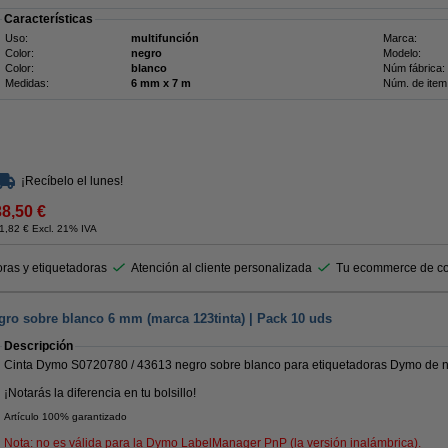
Características
Uso:
multifunción
Marca:
Color:
negro
Modelo:
Color:
blanco
Núm fábrica:
Medidas:
6 mm x 7 m
Núm. de item
¡Recíbelo el lunes!
38,50 €
1,82 € Excl. 21% IVA
ras y etiquetadoras
Atención al cliente personalizada
Tu ecommerce de co
ro sobre blanco 6 mm (marca 123tinta) | Pack 10 uds
Descripción
Cinta Dymo S0720780 / 43613 negro sobre blanco para etiquetadoras Dymo de nu
¡Notarás la diferencia en tu bolsillo!
Artículo 100% garantizado
Nota: no es válida para la Dymo LabelManager PnP (la versión inalámbrica).