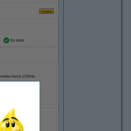
En stock
estra marca 123tinta.
123tinta
autoadhesivo
S0720780
:
088001