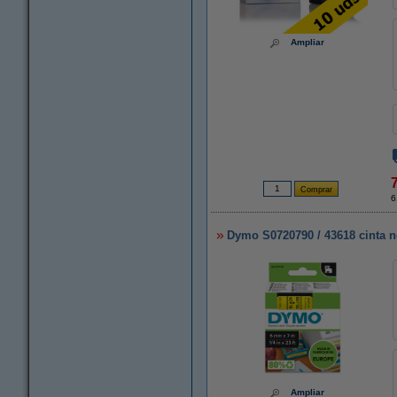
Ampliar
6
Dymo S0720790 / 43618 cinta n
Ampliar