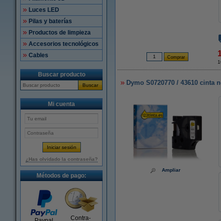
Luces LED
Pilas y baterías
Productos de limpieza
Accesorios tecnológicos
Cables
1
Buscar producto
Dymo S0720770 / 43610 cinta n
Buscar
Mi cuenta
¿Has olvidado la contraseña?
Ampliar
Métodos de pago:
Contra-
Paypal