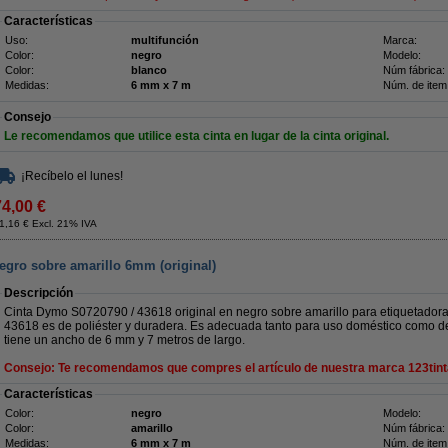
Características
Uso:
multifunción
Marca:
Color:
negro
Modelo:
Color:
blanco
Núm fábrica:
Medidas:
6 mm x 7 m
Núm. de item
Consejo
Le recomendamos que utilice esta cinta en lugar de la cinta original.
¡Recíbelo el lunes!
74,00 €
1,16 € Excl. 21% IVA
egro sobre amarillo 6mm (original)
Descripción
Cinta Dymo S0720790 / 43618 original en negro sobre amarillo para etiquetador
43618 es de poliéster y duradera. Es adecuada tanto para uso doméstico como de 
tiene un ancho de 6 mm y 7 metros de largo.
Consejo: Te recomendamos que compres el artículo de nuestra marca 123tint
Características
Color:
negro
Modelo:
Color:
amarillo
Núm fábrica:
Medidas:
6 mm x 7 m
Núm. de item