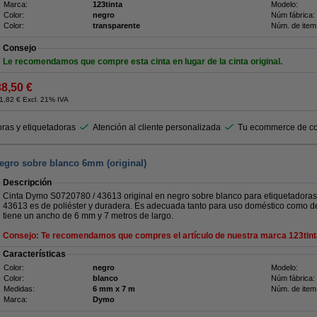
Marca:
123tinta
Modelo:
Color:
negro
Núm fábrica:
Color:
transparente
Núm. de item
Consejo
Le recomendamos que compre esta cinta en lugar de la cinta original.
38,50 €
1,82 € Excl. 21% IVA
ras y etiquetadoras
Atención al cliente personalizada
Tu ecommerce de co
egro sobre blanco 6mm (original)
Descripción
Cinta Dymo S0720780 / 43613 original en negro sobre blanco para etiquetadoras
43613 es de poliéster y duradera. Es adecuada tanto para uso doméstico como de 
tiene un ancho de 6 mm y 7 metros de largo.
Consejo: Te recomendamos que compres el artículo de nuestra marca 123tint
Características
Color:
negro
Modelo:
Color:
blanco
Núm fábrica:
Medidas:
6 mm x 7 m
Núm. de item
Marca:
Dymo