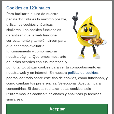
Medidas:
12 mm x 7 m
Cookies en 123tinta.es
Para facilitarte el uso de nuestra
Marca:
123tinta
página 123tinta.es lo máximo posible,
utilizamos cookies y técnicas
Modelo:
autoadhesivo
similares. Las cookies funcionales
Núm fábrica:
S0720590
garantizan que la web funcione
correctamente y también sirven para
Núm. de item:
088219
que podamos evaluar el
funcionamiento y cómo mejorar
Pack ahorro
nuestra página. Queremos mostrarte
anuncios acordes con tus intereses, y
Pack: 5x Dymo S0720590 / 45019 cinta negra
por lo tanto, utilizar cookies para ver tu comportamiento en
sobre verde 12 mm (marca 123tinta)
nuestra web y en internet. En nuestra
política de cookies
,
35,50 €
podrás leer todo sobre este tipo de cookies, cómo funcionan, y
cómo cambiar tus preferencias. Selecciona ''Aceptar'' para
Consejo: añade el pack ahorro
consentirlas. Si decides rechazar estas cookies, solo
Pack Dymo D1 cinta múltiple de 12 mm (marca
utilizaremos las cookies funcionales y analíticas (y técnicas
123tinta)
similares).
24,50 €
Aceptar
Consejo