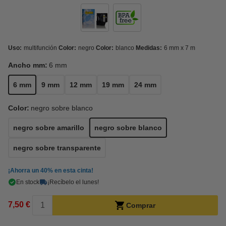
Uso:
multifunción
Color:
negro
Color:
blanco
Medidas:
6 mm x 7 m
Ancho mm:
6 mm
6 mm
9 mm
12 mm
19 mm
24 mm
Color:
negro sobre blanco
negro sobre amarillo
negro sobre blanco
negro sobre transparente
¡Ahorra un
40%
en esta cinta!
En stock
¡Recíbelo el lunes!
7,50 €
Comprar