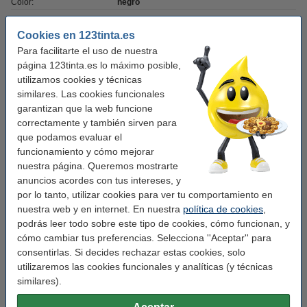
Color:
negro
Color:
blanco
Cookies en 123tinta.es
Medidas:
6 mm x 7 m
Para facilitarte el uso de nuestra
página 123tinta.es lo máximo posible,
Marca:
123tinta
utilizamos cookies y técnicas
Modelo:
autoadhesivo
similares. Las cookies funcionales
garantizan que la web funcione
Núm fábrica:
S0720780
correctamente y también sirven para
que podamos evaluar el
Núm. de item:
088001
funcionamiento y cómo mejorar
nuestra página. Queremos mostrarte
Pack ahorro
anuncios acordes con tus intereses, y
por lo tanto, utilizar cookies para ver tu comportamiento en
Dymo S0720780/43613 negro sobre blanco 6
nuestra web y en internet. En nuestra
política de cookies
,
mm (marca 123tinta) | Pack 5 uds
38,50 €
podrás leer todo sobre este tipo de cookies, cómo funcionan, y
cómo cambiar tus preferencias. Selecciona ''Aceptar'' para
consentirlas. Si decides rechazar estas cookies, solo
Consejo: añade el pack ahorro
utilizaremos las cookies funcionales y analíticas (y técnicas
Dymo D1 cinta de 6 mm (marca 123tinta) |
similares).
Pack de cintas
22,50 €