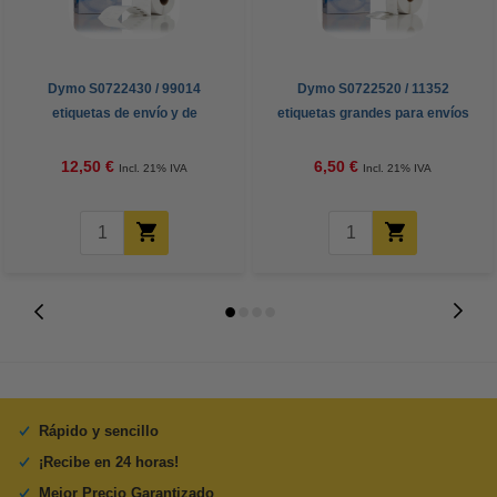
Dymo S0722430 / 99014
Dymo S0722520 / 11352
etiquetas de envío y de
etiquetas grandes para envíos
identificación (marca 123tinta)
(marca 123tinta)
12,50 €
6,50 €
Incl. 21% IVA
Incl. 21% IVA
Rápido y sencillo
¡Recibe en 24 horas!
Mejor Precio Garantizado