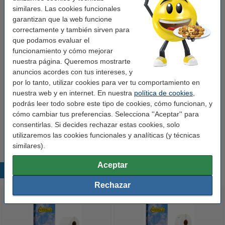
Color:
blanco
similares. Las cookies funcionales
garantizan que la web funcione
Código EAN:
8718237043852
correctamente y también sirven para
Núm fábrica:
S0722460
que podamos evaluar el
funcionamiento y cómo mejorar
nuestra página. Queremos mostrarte
Pack ahorro
anuncios acordes con tus intereses, y
por lo tanto, utilizar cookies para ver tu comportamiento en
Pack: 10x Dymo S0722460/99017 etiquetas
para carpetas (marca 123tinta)
nuestra web y en internet. En nuestra
política de cookies
,
67,50 €
podrás leer todo sobre este tipo de cookies, cómo funcionan, y
cómo cambiar tus preferencias. Selecciona ''Aceptar'' para
Consejo
consentirlas. Si decides rechazar estas cookies, solo
Recomendamos comprar este artículo en vez de la marca original.
utilizaremos las cookies funcionales y analíticas (y técnicas
similares).
Aceptar
Productos destacados
Rechazar