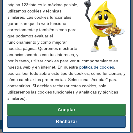
página 123tinta.es lo máximo posible,
Acabado:
mate
utilizamos cookies y técnicas
Material:
papel
similares. Las cookies funcionales
garantizan que la web funcione
Color:
blanco
correctamente y también sirven para
que podamos evaluar el
Código EAN:
8718237043890
funcionamiento y cómo mejorar
Núm fábrica:
S0722530
nuestra página. Queremos mostrarte
anuncios acordes con tus intereses, y
por lo tanto, utilizar cookies para ver tu comportamiento en
Pack ahorro
nuestra web y en internet. En nuestra
política de cookies
,
Dymo S0722530/11353 etiquetas multifunción
podrás leer todo sobre este tipo de cookies, cómo funcionan, y
(marca 123tinta) | Pack 5 uds
cómo cambiar tus preferencias. Selecciona ''Aceptar'' para
23,50 €
consentirlas. Si decides rechazar estas cookies, solo
utilizaremos las cookies funcionales y analíticas (y técnicas
Consejo
similares).
Recomendamos comprar este artículo en vez de la marca original.
Aceptar
Rechazar
Productos destacados