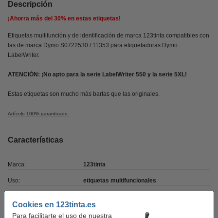
Descripción
¡Ahorra más del
30%
en estas etiquetas!
Etiquetas multifunción y de identificación de marca 123tinta compatibles con
las de marca Dymo S0722530 / 11353 para etiquetadoras Dymo
LabelWriter.
ATENCIÓN:
¡No apto para la serie LabelWriter 550 y la serie 5XL!
Estas etiquetas son mucho más bartas que las originales.
Artículo 100% garantizado.
Características
Marca:
123tinta
Uso:
etiquetas multifuncionales
Adherencia:
Adhesivo
Cookies en 123tinta.es
Medidas:
13 x 25 mm (AnxL)
Para facilitarte el uso de nuestra