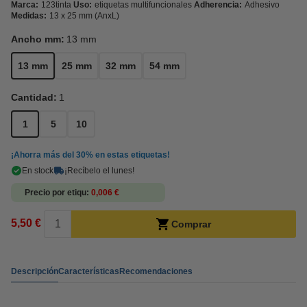
Marca:
123tinta
Uso:
etiquetas multifuncionales
Adherencia:
Adhesivo
Medidas:
13 x 25 mm (AnxL)
Ancho mm:
13 mm
13 mm
25 mm
32 mm
54 mm
Cantidad:
1
1
5
10
¡Ahorra más del
30%
en estas etiquetas!
En stock
¡Recíbelo el lunes!
Precio por etiqu
0,006 €
5,50 €
Comprar
Descripción
Características
Recomendaciones