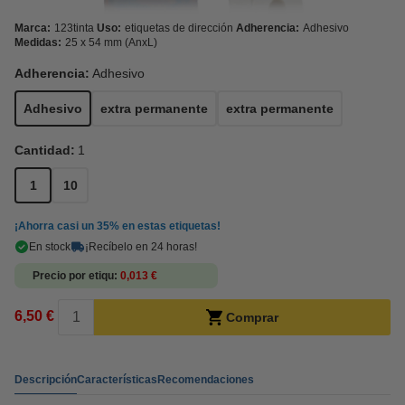
Marca:
123tinta
Uso:
etiquetas de dirección
Adherencia:
Adhesivo
Medidas:
25 x 54 mm (AnxL)
Adherencia:
Adhesivo
Adhesivo
extra permanente
extra permanente
Cantidad:
1
1
10
¡Ahorra casi un
35%
en estas etiquetas!
En stock
¡Recíbelo en 24 horas!
Precio por etiqu
0,013 €
6,50 €
Comprar
Descripción
Características
Recomendaciones