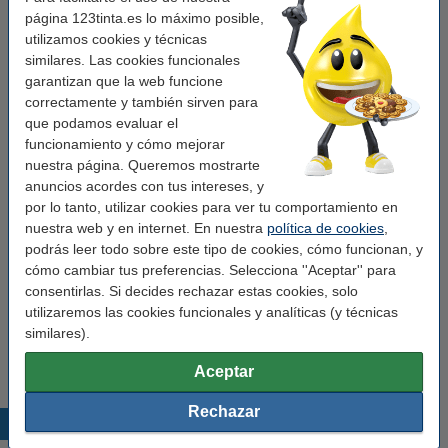
página 123tinta.es lo máximo posible,
Acabado:
mate
utilizamos cookies y técnicas
similares. Las cookies funcionales
Material:
papel
garantizan que la web funcione
Color:
blanco
correctamente y también sirven para
que podamos evaluar el
Núm fábrica:
S0722520
funcionamiento y cómo mejorar
Código EAN:
8718237043883
nuestra página. Queremos mostrarte
anuncios acordes con tus intereses, y
por lo tanto, utilizar cookies para ver tu comportamiento en
Pack ahorro
nuestra web y en internet. En nuestra
política de cookies
,
podrás leer todo sobre este tipo de cookies, cómo funcionan, y
Dymo S0722520/11352 etiquetas grandes para
envíos (marca 123tinta) | Pack 10 uds
cómo cambiar tus preferencias. Selecciona ''Aceptar'' para
57,50 €
consentirlas. Si decides rechazar estas cookies, solo
utilizaremos las cookies funcionales y analíticas (y técnicas
Consejo
similares).
Te recomendamos comprar este artículo en vez de la marca original.
Aceptar
Rechazar
Productos destacados