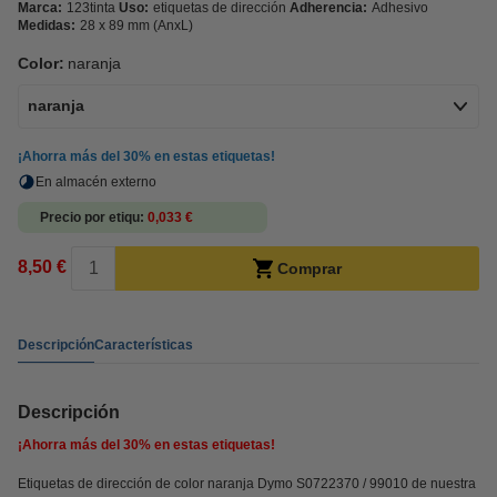
Marca:
123tinta
Uso:
etiquetas de dirección
Adherencia:
Adhesivo
Medidas:
28 x 89 mm (AnxL)
Color:
naranja
naranja
¡Ahorra más del
30%
en estas etiquetas!
En almacén externo
Precio por etiqu
0,033 €
8,50 €
Comprar
Descripción
Características
Descripción
¡Ahorra más del
30%
en estas etiquetas!
Etiquetas de dirección de color naranja Dymo S0722370 / 99010 de nuestra