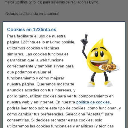
marca 123tinta (2 rollos) para sistemas de retuladoras Dymo.
¡Notarás la diferencia en tu cartera!
Este producto marca 123tinta incluye garantía del 100%. 1-2-3 ¡sin preocupaciones!.
Cookies en 123tinta.es
Para facilitarte el uso de nuestra
Características
página 123tinta.es lo máximo posible,
utilizamos cookies y técnicas
similares. Las cookies funcionales
Marca:
123tinta
garantizan que la web funcione
Uso:
etiquetas de dirección
correctamente y también sirven para
que podamos evaluar el
Adherencia:
Adhesivo
funcionamiento y cómo mejorar
Medidas:
28 x 89 mm (AnxL)
nuestra página. Queremos mostrarte
anuncios acordes con tus intereses, y
Acabado:
mate
por lo tanto, utilizar cookies para ver tu comportamiento en
nuestra web y en internet. En nuestra
política de cookies
,
Cantidad:
2 x 130
podrás leer todo sobre este tipo de cookies, cómo funcionan, y
Material:
papel
cómo cambiar tus preferencias. Selecciona ''Aceptar'' para
consentirlas. Si decides rechazar estas cookies, solo
Color:
naranja
utilizaremos las cookies funcionales y analíticas (y técnicas