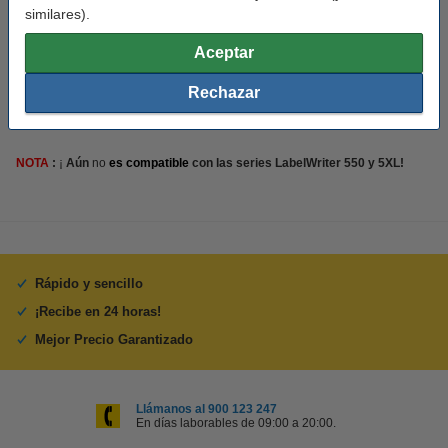
Núm fábrica:
S0722370
similares).
Aceptar
Consejo
Le recomendamos que utilice estas etiquetas en lugar de las
Rechazar
etiquetas originales.
NOTA
:
¡
Aún
no
es compatible
con las series LabelWriter 550 y 5XL!
Rápido y sencillo
¡Recibe en 24 horas!
Mejor Precio Garantizado
Llámanos al 900 123 247
En días laborables de 09:00 a 20:00.