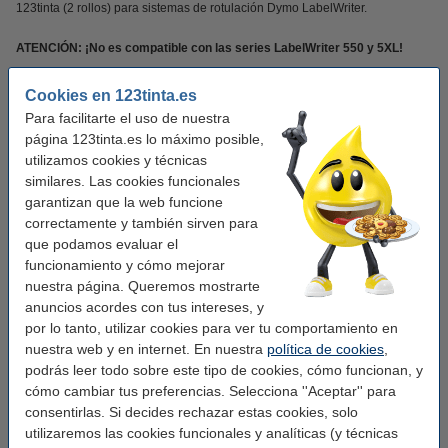
123tinta (2 rollos) para sistemas de rotulación Dymo LabelWriter.
ATENCIÓN: ¡No es compatible con las series LabelWriter 550 y 5XL!
¡¡Notarás la diferencia en tu cartera!!
Cookies en 123tinta.es
Para facilitarte el uso de nuestra
Este producto marca 123tinta incluye garantía del 100%. 1-2-3 ¡sin preocupaciones!.
página 123tinta.es lo máximo posible,
utilizamos cookies y técnicas
similares. Las cookies funcionales
Características
garantizan que la web funcione
correctamente y también sirven para
Marca:
123tinta
que podamos evaluar el
funcionamiento y cómo mejorar
Uso:
etiquetas de dirección
nuestra página. Queremos mostrarte
Adherencia:
Adhesivo
anuncios acordes con tus intereses, y
por lo tanto, utilizar cookies para ver tu comportamiento en
Medidas:
28 x 89 mm (AnxL)
nuestra web y en internet. En nuestra
política de cookies
,
Acabado:
mate
podrás leer todo sobre este tipo de cookies, cómo funcionan, y
cómo cambiar tus preferencias. Selecciona ''Aceptar'' para
Cantidad:
2 x 130
consentirlas. Si decides rechazar estas cookies, solo
Material:
papel
utilizaremos las cookies funcionales y analíticas (y técnicas