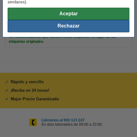
similares).
Color:
azul
Aceptar
Núm fábrica:
S0722370
Rechazar
Consejo
Te recomendamos que utilices estas etiquetas en lugar de las
etiquetas originales.
Rápido y sencillo
¡Recibe en 24 horas!
Mejor Precio Garantizado
Llámanos al 900 123 247
En días laborables de 09:00 a 20:00.