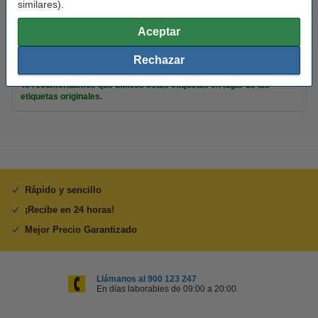
similares).
Color:
plata
Aceptar
Núm fábrica:
S0722370
Rechazar
Consejo
Te recomendamos que utilices estas etiquetas en lugar de las
etiquetas originales.
Rápido y sencillo
¡Recibe en 24 horas!
Mejor Precio Garantizado
Llámanos al 900 123 247
En días laborables de 09:00 a 20:00.