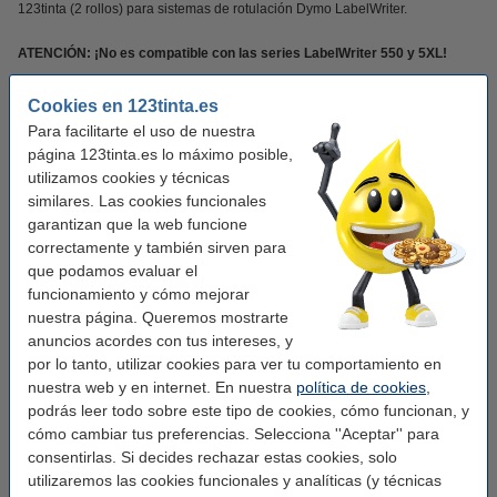
123tinta (2 rollos) para sistemas de rotulación Dymo LabelWriter.
ATENCIÓN: ¡No es compatible con las series LabelWriter 550 y 5XL!
¡¡Notarás la diferencia en tu cartera!!
Cookies en 123tinta.es
Para facilitarte el uso de nuestra
Este producto marca 123tinta incluye garantía del 100%. 1-2-3 ¡sin preocupaciones!.
página 123tinta.es lo máximo posible,
utilizamos cookies y técnicas
similares. Las cookies funcionales
Características
garantizan que la web funcione
correctamente y también sirven para
Marca:
123tinta
que podamos evaluar el
funcionamiento y cómo mejorar
Uso:
etiquetas de dirección
nuestra página. Queremos mostrarte
Adherencia:
Adhesivo
anuncios acordes con tus intereses, y
por lo tanto, utilizar cookies para ver tu comportamiento en
Medidas:
28 x 89 mm (AnxL)
nuestra web y en internet. En nuestra
política de cookies
,
Acabado:
mate
podrás leer todo sobre este tipo de cookies, cómo funcionan, y
cómo cambiar tus preferencias. Selecciona ''Aceptar'' para
Cantidad:
2 x 130
consentirlas. Si decides rechazar estas cookies, solo
Material:
papel
utilizaremos las cookies funcionales y analíticas (y técnicas