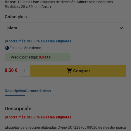
Marca:
123tinta
Uso:
etiquetas de dirección
Adherencia:
Adhesivo
Medidas:
28 x 89 mm (AnxL)
Color:
plata
plata
¡Ahorra más del
30%
en estas etiquetas!
En almacén externo
Precio por etiqu
0,033 €
8,50 €
Comprar
Descripción
Características
Descripción
¡Ahorra más del
30%
en estas etiquetas!
Etiquetas de dirección plateadas Dymo S0722370 / 99010 de nuestra marca