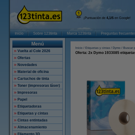
¡Puntuación de
4,1/5
en Google!
Inicio
Sobre 123tinta
Marca 123tinta
Preguntas frecuente
Menú
Inicio
Etiquetas y cintas
Dymo
Buscar p
Vuelta al Cole 2026
Oferta: 2x Dymo 1933085 etiquetas
Ofertas
Novedades
Material de oficina
Cartuchos de tinta
Toner (impresoras láser)
Impresoras
Papel
Etiquetadoras
Etiquetas y cintas
Cintas entintadas
Almacenamiento
Filamento 3D