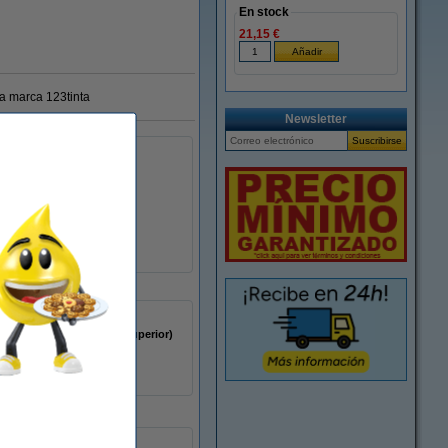
En stock
21,15 €
ra marca 123tinta
Newsletter
2 x 450 etiquetas
polipropileno (capa superior)
-18 - 50 °C
blanco
-