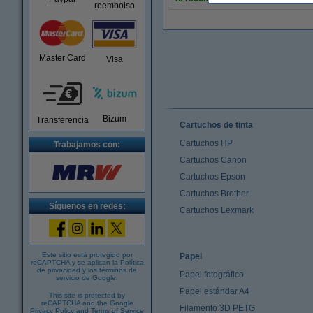
reembolso
Master Card
Visa
Bizum
Transferencia
Cartuchos de tinta
Cartuchos HP
Trabajamos con:
Cartuchos Canon
Cartuchos Epson
Cartuchos Brother
Síguenos en redes:
Cartuchos Lexmark
Este sitio está protegido por
Papel
reCAPTCHA y se aplican la
Política
de privacidad
y los
términos de
Papel fotográfico
servicio de Google
.
Papel estándar A4
This site is protected by
reCAPTCHA and the Google
Filamento 3D PETG
Privacy Policy
and
Terms of Service