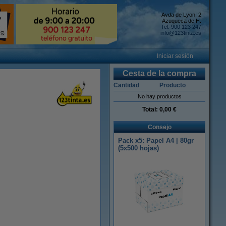
Avda de Lyon, 2
Azuqueca de H.
Tel: 900 123 247
info@123tinta.es
Iniciar sesión
Cesta de la compra
Cantidad
Producto
No hay productos
Total:
0,00 €
Consejo
Pack x5: Papel A4 | 80gr
(5x500 hojas)