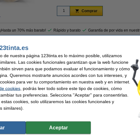
Comprar
r
 ¡Hasta un 70% más barato!
Rápido y barato
Garantía de por vida en nuest
23tinta.es
as!
uso de nuestra página 123tinta.es lo máximo posible, utilizamos
deras Dymo 1933085 de marca 123tinta para etiquetadoras Dymo LabelWriter.
similares. Las cookies funcionales garantizan que la web funcione
as series LabelWriter 550 y 5XL!
mbién sirven para que podamos evaluar el funcionamiento y cómo
gina. Queremos mostrarte anuncios acordes con tus intereses, y
ntía del 100%. 1-2-3 ¡sin preocupaciones!
ar cookies para ver tu comportamiento en nuestra web y en internet.
 de cookies
, podrás leer todo sobre este tipo de cookies, cómo
ambiar tus preferencias. Selecciona ''Aceptar'' para consentirlas.
nta
Cantidad:
 estas cookies, solo utilizaremos las cookies funcionales y
etas de código de barras
Material:
s similares).
 permanente
Temp mín:
9 x 64 mm (AnxL)
Color:
Código EAN:
ar
Aceptar
 etiquetas en lugar de las etiquetas originales.