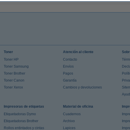
Toner
Atención al cliente
Sobr
Toner HP
Contacto
Térm
Toner Samsung
Envíos
Decl
Toner Brother
Pagos
Polít
Toner Canon
Garantía
Priv
Toner Xerox
Cambios y devoluciones
Site
Ayu
Impresoras de etiquetas
Material de oficina
Impr
Etiquetadoras Dymo
Cuadernos
Impre
Etiquetadoras Brother
Archivo
Impr
Rollos entintados y cintas
Lapices
Impre