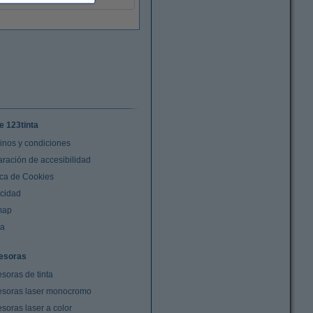
e 123tinta
inos y condiciones
aración de accesibilidad
ica de Cookies
acidad
map
da
esoras
soras de tinta
esoras laser monocromo
soras laser a color