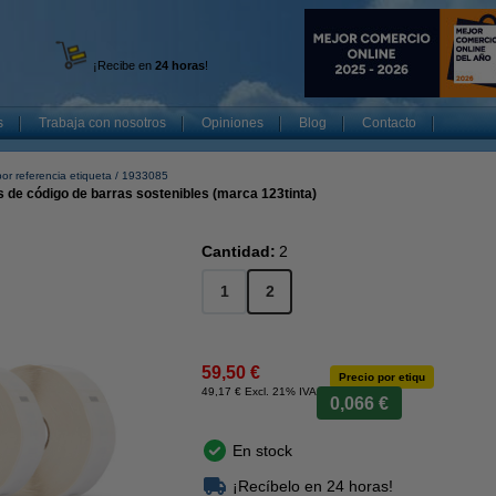
¡Recibe en
24 horas
!
s
Trabaja con nosotros
Opiniones
Blog
Contacto
or referencia etiqueta
1933085
 de código de barras sostenibles (marca 123tinta)
Cantidad:
2
1
2
59,50 €
Precio por etiqu
49,17 € Excl. 21% IVA
0,066 €
En stock
¡Recíbelo en 24 horas!