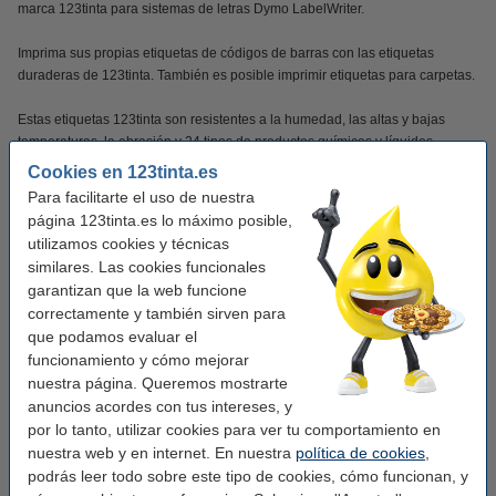
marca 123tinta para sistemas de letras Dymo LabelWriter.
Imprima sus propias etiquetas de códigos de barras con las etiquetas
duraderas de 123tinta. También es posible imprimir etiquetas para carpetas.
Estas etiquetas 123tinta son resistentes a la humedad, las altas y bajas
temperaturas, la abrasión y 24 tipos de productos químicos y líquidos.
Gracias a su adherencia extra, las etiquetas se adhieren perfectamente
Cookies en 123tinta.es
durante años, incluso en superficies curvas.
Para facilitarte el uso de nuestra
página 123tinta.es lo máximo posible,
ATENCIÓN:
¡No apto para la serie LabelWriter 550 y la serie 5XL!
utilizamos cookies y técnicas
similares. Las cookies funcionales
Este producto marca 123tinta incluye garantía del 100%. 1-2-3 ¡sin preocupaciones!
garantizan que la web funcione
correctamente y también sirven para
Características
que podamos evaluar el
funcionamiento y cómo mejorar
nuestra página. Queremos mostrarte
Marca:
123tinta
anuncios acordes con tus intereses, y
Uso:
etiquetas de código de barras
por lo tanto, utilizar cookies para ver tu comportamiento en
nuestra web y en internet. En nuestra
política de cookies
,
Adherencia:
extra permanente
podrás leer todo sobre este tipo de cookies, cómo funcionan, y