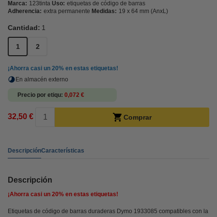
Marca:
123tinta
Uso:
etiquetas de código de barras
Adherencia:
extra permanente
Medidas:
19 x 64 mm (AnxL)
Cantidad:
1
1
2
¡Ahorra casi un
20%
en estas etiquetas!
En almacén externo
Precio por etiqu
0,072 €
32,50 €
Comprar
Descripción
Características
Descripción
¡Ahorra casi un
20%
en estas etiquetas!
Etiquetas de código de barras duraderas Dymo 1933085 compatibles con la