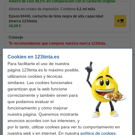
Ahorro de casi
40,5%
en comparación con el cartucho original
Ahorra en costes de impresión. Contiene
4,1 ml más
.
Epson 604XL cartucho de tinta negra de alta capacidad
(marca 123tinta)
26,50 €
Consejo
Te recomendamos que compres nuestra marca 123tinta.
Cookies en 123tinta.es
Epson 604XL cartucho de tinta negra de alta capacidad
Para facilitarte el uso de nuestra
(marca 123tinta)
página 123tinta.es lo máximo posible,
utilizamos cookies y técnicas
negro
cartucho de tinta
13 ml
similares. Las cookies funcionales
Ver características y descripción
garantizan que la web funcione
Ahorro de casi
40,5%
en comparación con el
correctamente y también sirven para
cartucho original
que podamos evaluar el
En stock
funcionamiento y cómo mejorar
¡Recíbelo el lunes!
nuestra página. Queremos mostrarte
anuncios acordes con tus intereses, y
Precio por ml
2,04 €
por lo tanto, utilizar cookies para ver tu comportamiento en
nuestra web y en internet. En nuestra
política de cookies
,
26,50 €
Comprar