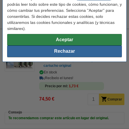
podrás leer todo sobre este tipo de cookies, cómo funcionan, y
cómo cambiar tus preferencias. Selecciona ''Aceptar'' para
Consejo
consentirlas. Si decides rechazar estas cookies, solo
Te recomendamos que compres nuestra marca 123tinta.
utilizaremos las cookies funcionales y analíticas (y técnicas
similares).
Epson 604XL pack negro + 3 colores (marca 123tinta)
Aceptar
123tinta
negro (1x) y color (3x)
43 ml
multipack
Rechazar
Ver características y descripción
Ahorro de casi
50,6%
en comparación con el
cartucho original
En stock
¡Recíbelo el lunes!
Precio por ml
1,73 €
74,50 €
Comprar
Consejo
Te recomendamos comprar este artículo en lugar del original.