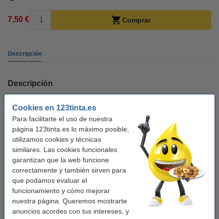
7,50 €
Comprar
Descripción
Descripción
Cartucho de limpieza de marca 123tinta para el cabezal de impresión negro
Cookies en 123tinta.es
del modelo 604XL, válido para aproximadamente 10 ciclos de limpieza.
Para facilitarte el uso de nuestra
página 123tinta.es lo máximo posible,
Naturalmente, desea disfrutar de su impresora el mayor tiempo posible, por
utilizamos cookies y técnicas
lo que es importante limpiarla periódicamente. Un cartucho de limpieza evita
similares. Las cookies funcionales
que se obstruyan los inyectores del cabezal de impresión y, en muchos
garantizan que la web funcione
casos, proporciona una mejora inmediata y visible en la calidad de
correctamente y también sirven para
impresión.
que podamos evaluar el
funcionamiento y cómo mejorar
Explicación del cartucho de limpieza
nuestra página. Queremos mostrarte
anuncios acordes con tus intereses, y