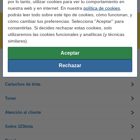
por lo tanto, utilizar cookies para ver tu comportamiento en
nuestra web y en internet. En nuestra
política de cookies
,
podrás leer todo sobre este tipo de cookies, cómo funcionan, y
cómo cambiar tus preferencias. Selecciona ''Aceptar'' para
Rápido y sencillo
consentirlas. Si decides rechazar estas cookies, solo
¡Recibe en 24 horas!
utilizaremos las cookies funcionales y analíticas (y técnicas
Mejor Precio Garantizado
similares).
Aceptar
Llámanos al 900 123 247
Rechazar
En días laborables de 09:00 a 20:00.
Cartuchos de tinta
Toner
Atención al cliente
Sobre 123tinta