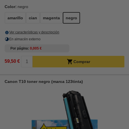
Color:
negro
amarillo
cian
magenta
negro
Ver características y descripción
En almacén externo
Por página
0,005 €
59,50 €
Comprar
Canon T10 toner negro (marca 123tinta)