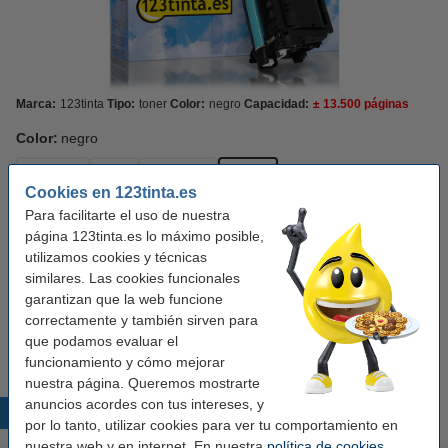
Marca:
123tinta
Tipo:
toner
Color:
negro
Capacidad:
± 13.500 páginas
Color:
negro
amarillo
cian
magenta
negro
Cookies en 123tinta.es
Para facilitarte el uso de nuestra
Ver características y descripción
página 123tinta.es lo máximo posible,
En stock
¡Recíbelo el lunes!
utilizamos cookies y técnicas
similares. Las cookies funcionales
Por página
0,004 €
garantizan que la web funcione
correctamente y también sirven para
59,50 €
Comprar
que podamos evaluar el
funcionamiento y cómo mejorar
nuestra página. Queremos mostrarte
anuncios acordes con tus intereses, y
Productos destacados
por lo tanto, utilizar cookies para ver tu comportamiento en
nuestra web y en internet. En nuestra
política de cookies
,