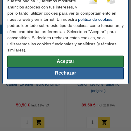
nuestra página. Queremos mostrarte
62,50 €
Comprar
anuncios acordes con tus intereses, y
por lo tanto, utilizar cookies para ver tu comportamiento en
nuestra web y en internet. En nuestra
política de cookies
,
podrás leer todo sobre este tipo de cookies, cómo funcionan, y
Productos destacados
cómo cambiar tus preferencias. Selecciona ''Aceptar'' para
consentirlas. Si decides rechazar estas cookies, solo
utilizaremos las cookies funcionales y analíticas (y técnicas
similares).
Aceptar
Rechazar
Canon T10 toner negro (original)
Canon T10 toner amarillo
(original)
59,50 €
89,50 €
Incl. 21% IVA
Incl. 21% IVA