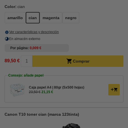
Color:
cian
amarillo
cian
magenta
negro
Ver características y descripción
En almacén externo
Por página
0,009 €
89,50 €
Comprar
Consejo: añade papel
Caja papel A4 | 80gr (5x500 hojas)
23,50 €
21,15 €
Canon T10 toner cian (marca 123tinta)