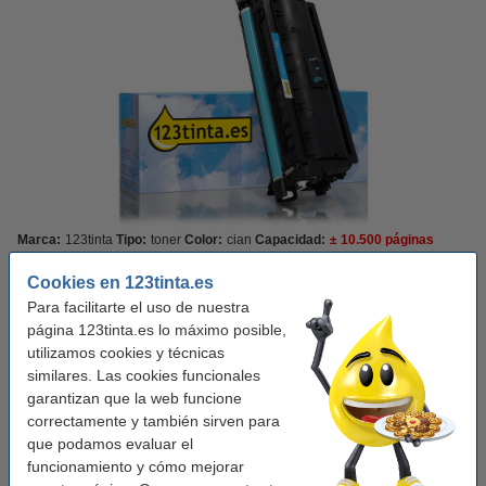
Marca:
123tinta
Tipo:
toner
Color:
cian
Capacidad:
± 10.500 páginas
Color:
cian
Cookies en 123tinta.es
Para facilitarte el uso de nuestra
amarillo
cian
magenta
negro
página 123tinta.es lo máximo posible,
utilizamos cookies y técnicas
Ver características y descripción
similares. Las cookies funcionales
¡Ahorra casi un
35%
en costes de impresión!
garantizan que la web funcione
En stock
¡Recíbelo el lunes!
correctamente y también sirven para
que podamos evaluar el
Por página
0,006 €
funcionamiento y cómo mejorar