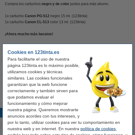
Compra los cartuchos
negro y de color
juntos para más ahorro.
1x cartucho
Canon PG-512
negro 15 ml. (123tinta)
1x cartucho
Canon CL-513
color 13 ml. (123tinta)
¡Ahora mucho más baratos!
Características
Cookies en 123tinta.es
Para facilitarte el uso de nuestra
página 123tinta.es lo máximo posible,
Color:
negro y color
utilizamos cookies y técnicas
Volumen:
28 ml
similares. Las cookies funcionales
garantizan que la web funcione
Modelo:
Doublepack
correctamente y también sirven para
que podamos evaluar el
funcionamiento y cómo mejorar
nuestra página. Queremos mostrarte
Productos destacados
anuncios acordes con tus intereses, y
por lo tanto, utilizar cookies para ver tu comportamiento en
nuestra web y en internet. En nuestra
política de cookies
,
podrás leer todo sobre este tipo de cookies, cómo funcionan, y