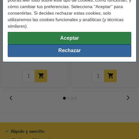
cómo cambiar tus preferencias. Selecciona ''Aceptar'' para
consentirlas. Si decides rechazar estas cookies, solo
utilizaremos las cookies funcionales y analíticas (y técnicas
similares).
Canon PG-512 cartucho de tinta
Canon PG-512 cartucho de tinta
Aceptar
negro (marca 123tinta)
negro (marca 123tinta) | Pack 2
uds
Rechazar
16,50 €
31,50 €
Incl. 21% IVA
Incl. 21% IVA
Rápido y sencillo