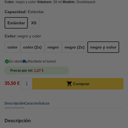
Color:
negro y color
Volumen:
28 ml
Modelo:
Doublepack
Capacidad:
Estándar
Estándar
XS
Color:
negro y color
color
color (2x)
negro
negro (2x)
negro y color
En stock
¡Recíbelo el lunes!
Precio por ml
1,27 €
35,50 €
Comprar
Descripción
Características
Descripción