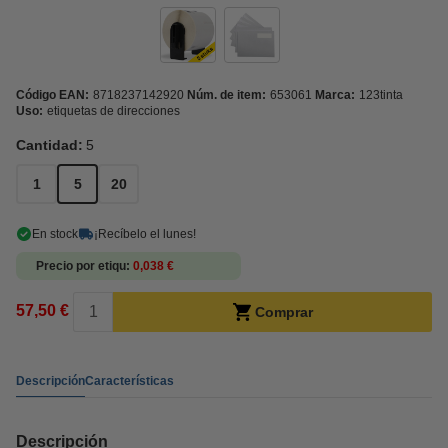
Código EAN:
8718237142920
Núm. de item:
653061
Marca:
123tinta
Uso:
etiquetas de direcciones
Cantidad:
5
1
5
20
En stock
¡Recíbelo el lunes!
Precio por etiqu
0,038 €
57,50 €
Comprar
Descripción
Características
Descripción