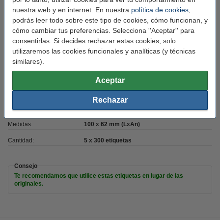
nuestra web y en internet. En nuestra
política de cookies
,
Características
podrás leer todo sobre este tipo de cookies, cómo funcionan, y
cómo cambiar tus preferencias. Selecciona ''Aceptar'' para
consentirlas. Si decides rechazar estas cookies, solo
Código EAN:
8718237142920
utilizaremos las cookies funcionales y analíticas (y técnicas
Núm. de item:
653061
similares).
Marca:
123tinta
Aceptar
Uso:
etiquetas de direcciones
Rechazar
Modelo:
autoadhesivo
Medidas:
100 x 62 mm (LxAn)
Cantidad:
5 x 300 etiquetas
Consejo
Te recomendamos que utilice estas etiquetas en lugar de las
originales.