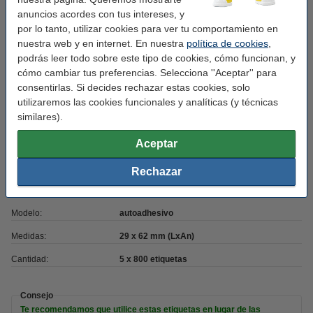
✔
Mucho más asequible
anuncios acordes con tus intereses, y
✔
Garantía del 100%
por lo tanto, utilizar cookies para ver tu comportamiento en
nuestra web y en internet. En nuestra
política de cookies
,
podrás leer todo sobre este tipo de cookies, cómo funcionan, y
cómo cambiar tus preferencias. Selecciona ''Aceptar'' para
Características
consentirlas. Si decides rechazar estas cookies, solo
utilizaremos las cookies funcionales y analíticas (y técnicas
similares).
Código EAN:
8718237142944
Aceptar
Núm. de item:
653063
Marca:
123tinta
Rechazar
Uso:
etiquetas de direcciones
Modelo:
autoadhesivo
Medidas:
29 x 62 mm (LxAn)
Cantidad:
5 x 800 etiquetas
Consejo
Te recomendamos que utilice estas etiquetas en lugar de las