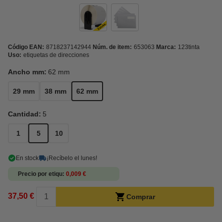
Código EAN:
8718237142944
Núm. de item:
653063
Marca:
123tinta
Uso:
etiquetas de direcciones
Ancho mm:
62 mm
29 mm
38 mm
62 mm
Cantidad:
5
1
5
10
En stock
¡Recíbelo el lunes!
Precio por etiqu
0,009 €
37,50 €
Comprar