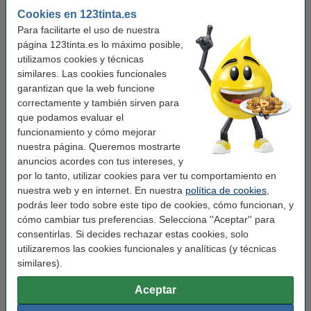
Verás la diferencia en tu cartera!!!!
Cookies en 123tinta.es
Para facilitarte el uso de nuestra
Este producto marca 123tinta incluye garantía del 100%. 1-2-3 ¡sin preocupaciones!
página 123tinta.es lo máximo posible,
utilizamos cookies y técnicas
Características
similares. Las cookies funcionales
garantizan que la web funcione
correctamente y también sirven para
Marca:
123tinta
que podamos evaluar el
Uso:
etiquetas de código de barras
funcionamiento y cómo mejorar
nuestra página. Queremos mostrarte
Modelo:
autoadhesivo
anuncios acordes con tus intereses, y
Medidas:
102 x 51 mm (LxAn)
por lo tanto, utilizar cookies para ver tu comportamiento en
nuestra web y en internet. En nuestra
política de cookies
,
Cantidad:
600 etiquetas
podrás leer todo sobre este tipo de cookies, cómo funcionan, y
Rollos:
5 rollo
cómo cambiar tus preferencias. Selecciona ''Aceptar'' para
consentirlas. Si decides rechazar estas cookies, solo
Núm. de item:
650656
utilizaremos las cookies funcionales y analíticas (y técnicas
similares).
Consejo
Aceptar
Le recomendamos que compre estas etiquetas en lugar de las
etiquetas originales.