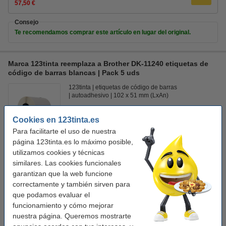
57,50 €
Consejo
Te recomendamos comprar este artículo en lugar del original.
Marca 123tinta reemplaza a Brother DK-11240 etiquetas de
código de barras blancas | Pack 5 uds
123tinta
etiquetas de código de barras
autoadhesivo
102 x 51 mm (LxAn)
Ver características y descripción
Cookies en 123tinta.es
En stock
Para facilitarte el uso de nuestra
¡Recíbelo en 24 horas!
página 123tinta.es lo máximo posible,
Precio por etiqu
0,019 €
utilizamos cookies y técnicas
similares. Las cookies funcionales
57,50 €
garantizan que la web funcione
Comprar
correctamente y también sirven para
que podamos evaluar el
Consejo
funcionamiento y cómo mejorar
Le recomendamos que compre estas etiquetas en lugar de las
etiquetas originales.
nuestra página. Queremos mostrarte