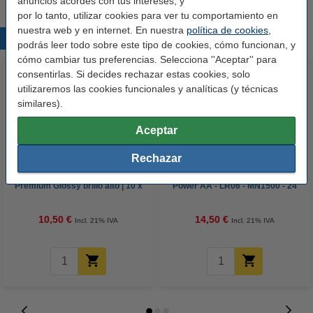
anuncios acordes con tus intereses, y
por lo tanto, utilizar cookies para ver tu comportamiento en
nuestra web y en internet. En nuestra
política de cookies
,
Productos destacados
podrás leer todo sobre este tipo de cookies, cómo funcionan, y
cómo cambiar tus preferencias. Selecciona ''Aceptar'' para
consentirlas. Si decides rechazar estas cookies, solo
utilizaremos las cookies funcionales y analíticas (y técnicas
similares).
Aceptar
Rechazar
123tinta Papel fotográfico
123tinta Pilas Alcalinas Xtreme
Premium Glossy brillo alto | 10 x
Power AA - LR06 - MN1500 - 24
15 cm | 260g | 100 hojas
unidades
10,50 €
14,50 €
Incl. 21% IVA
Incl. 21% IVA