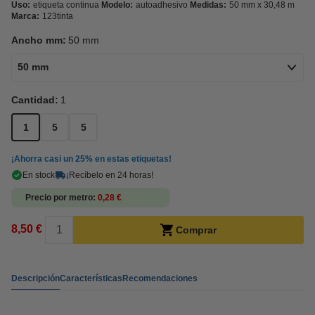
Uso:
etiqueta continua
Modelo:
autoadhesivo
Medidas:
50 mm x 30,48 m
Marca:
123tinta
Ancho mm:
50 mm
50 mm
Cantidad:
1
1
5
5
¡Ahorra casi un
25%
en estas etiquetas!
En stock
¡Recíbelo en 24 horas!
Precio por metro
0,28 €
8,50 €
Comprar
Descripción
Características
Recomendaciones