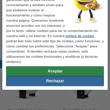
correctamente y también sirven para
que podamos evaluar el
Pack ahorro
funcionamiento y cómo mejorar
nuestra página. Queremos mostrarte
Marca 123tinta reemplaza a Pack: 5x Brother
DK-22223 cinta de papel continuo blanca
anuncios acordes con tus intereses, y
43,50 €
por lo tanto, utilizar cookies para ver tu comportamiento en
nuestra web y en internet. En nuestra
política de cookies
,
Consejo
podrás leer todo sobre este tipo de cookies, cómo funcionan, y
Te recomendamos comprar este artículo en lugar del original.
cómo cambiar tus preferencias. Selecciona ''Aceptar'' para
consentirlas. Si decides rechazar estas cookies, solo
utilizaremos las cookies funcionales y analíticas (y técnicas
similares).
Productos destacados
Aceptar
Rechazar