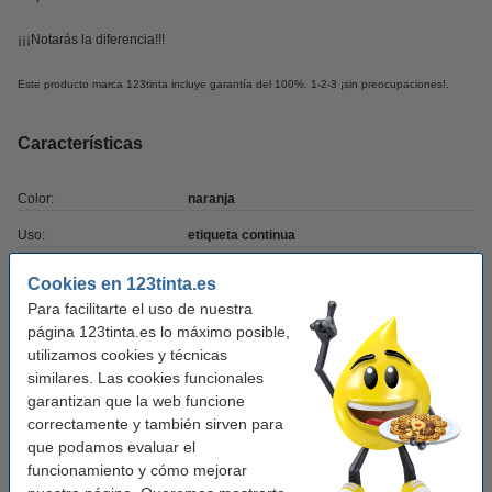
¡¡¡Notarás la diferencia!!!
Este producto marca 123tinta incluye garantía del 100%. 1-2-3 ¡sin preocupaciones!.
Características
Color:
naranja
Uso:
etiqueta continua
Modelo:
papel térmico
Cookies en 123tinta.es
Para facilitarte el uso de nuestra
Medidas:
62 mm x 30,48 m
página 123tinta.es lo máximo posible,
Marca:
123tinta
utilizamos cookies y técnicas
similares. Las cookies funcionales
Código EAN:
-
garantizan que la web funcione
Núm. de item:
080806
correctamente y también sirven para
que podamos evaluar el
funcionamiento y cómo mejorar
Consejo