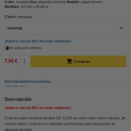
Color:
naranja
Uso:
etiqueta continua
Modelo:
papel térmico
Medidas:
62 mm x 30,48 m
Color:
naranja
naranja
¡Ahorra casi un
45%
en estas etiquetas!
En almacén externo
7,50 €
Comprar
Descripción
Características
Descripción
¡Ahorra casi un
45%
en estas etiquetas!
Cinta de papel continua Brother DK-22205 de color negro sobre naranja, de
nuestra marca 123tinta con adhesivo permanente para impresoras de
etiquetas Brother.