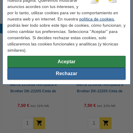
nuestra página. Queremos mostrarte
Le recomendamos que utilice estas etiquetas en lugar de las
etiquetas originales.
anuncios acordes con tus intereses, y
por lo tanto, utilizar cookies para ver tu comportamiento en
nuestra web y en internet. En nuestra
política de cookies
,
podrás leer todo sobre este tipo de cookies, cómo funcionan, y
Productos destacados
cómo cambiar tus preferencias. Selecciona ''Aceptar'' para
consentirlas. Si decides rechazar estas cookies, solo
utilizaremos las cookies funcionales y analíticas (y técnicas
similares).
Aceptar
Rechazar
Marca 123tinta reemplaza a
Marca 123tinta reemplaza a
Brother DK-22205 Cinta de
Brother DK-22205 Cinta de
papel continua negra sobre azul
papel continua negra sobre
verde
7,50 €
7,50 €
Incl. 21% IVA
Incl. 21% IVA