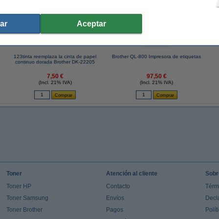
ar
Aceptar
123tinta reemplaza la cinta de papel
Brother QL-800 Impresora de etiquetas
continuo dorada Brother DK-22205
7,50 €
97,50 €
(Incl. 21% IVA)
(Incl. 21% IVA)
Toner
Atención al cliente
Sobr
Toner HP
Contacto
Térm
Toner Samsung
Envíos
Decl
Toner Brother
Pagos
Polít