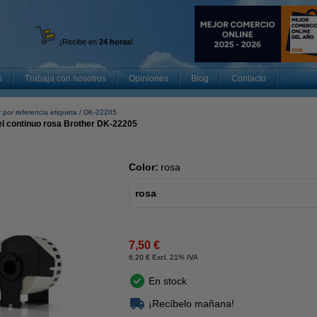
¡Recibe en
24 horas
!
s
Trabaja con nosotros
Opiniones
Blog
Contacto
 por referencia etiqueta
DK-22205
pel continuo rosa Brother DK-22205
Color:
rosa
rosa
7,50 €
6,20 € Excl. 21% IVA
En stock
¡Recíbelo mañana!