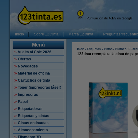
¡Puntuación de
4,1/5
en Google!
Inicio
Sobre 123tinta
Marca 123tinta
Preguntas frecuente
Menú
Inicio
Etiquetas y cintas
Brother
Buscar
Vuelta al Cole 2026
123tinta reemplaza la cinta de pa
Ofertas
Novedades
Material de oficina
Cartuchos de tinta
Toner (impresoras láser)
Impresoras
Papel
Etiquetadoras
Etiquetas y cintas
Cintas entintadas
Almacenamiento
Filamento 3D