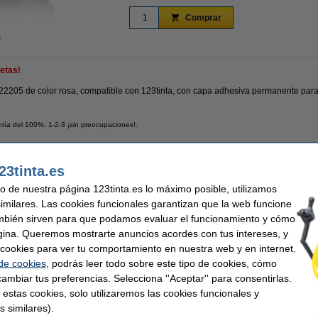
Comprar
r
etas!
22205 de color rosa, compatible con 123tinta, con capa adhesiva permanente para 
tía del 100%. 1-2-3 ¡sin preocupaciones!.
23tinta.es
nta
Código EAN:
eta continua
Núm. de item:
uso de nuestra página 123tinta.es lo máximo posible, utilizamos
 térmico
Color:
similares. Las cookies funcionales garantizan que la web funcione
62 mm x 30,48 m
mbién sirven para que podamos evaluar el funcionamiento y cómo
gina. Queremos mostrarte anuncios acordes con tus intereses, y
ar cookies para ver tu comportamiento en nuestra web y en internet.
etiquetas en lugar de las etiquetas originales.
 de cookies
, podrás leer todo sobre este tipo de cookies, cómo
ambiar tus preferencias. Selecciona ''Aceptar'' para consentirlas.
 estas cookies, solo utilizaremos las cookies funcionales y
 similares también han elegido estos artículos.
s similares).