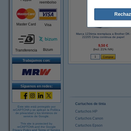
reembolso
Rechaz
Master Card
Visa
Marca 123tinta reemplaza a Brother DK-
22205 Cinta continua de papel
9,50 €
Bizum
(Incl. 21% IVA)
Transferencia
Trabajamos con:
Síguenos en redes:
Cartuchos de tinta
Este sitio está protegido por
reCAPTCHA y se aplican la
Política
Cartuchos HP
de privacidad
y los
términos de
servicio de Google
.
Cartuchos Canon
This site is protected by
Cartuchos Epson
reCAPTCHA and the Google
Privacy Policy
and
Terms of Service