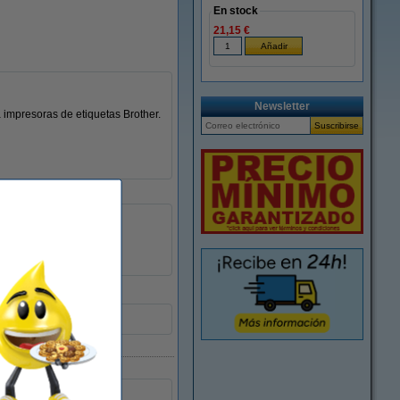
En stock
21,15 €
Newsletter
impresoras de etiquetas Brother.
-
089386
rosa