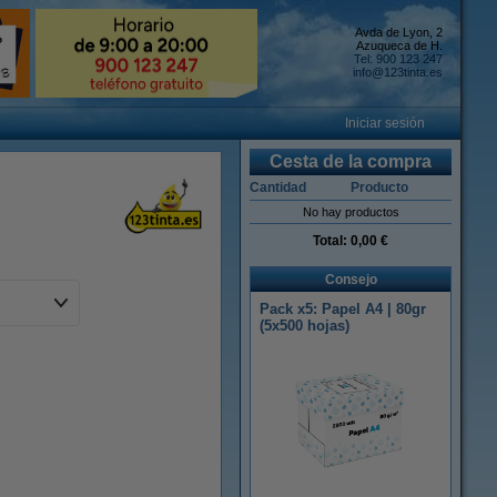
Avda de Lyon, 2
Azuqueca de H.
Tel: 900 123 247
info@123tinta.es
Iniciar sesión
Cesta de la compra
Cantidad
Producto
No hay productos
Total:
0,00 €
Consejo
Pack x5: Papel A4 | 80gr
(5x500 hojas)