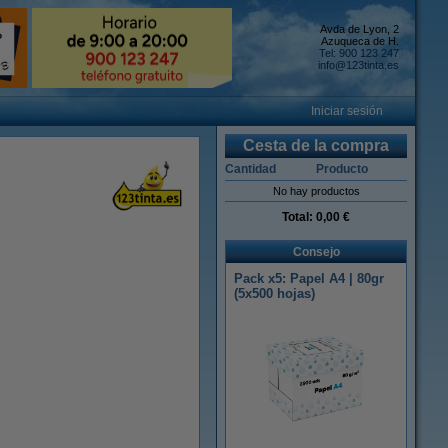
Avda de Lyon, 2
Azuqueca de H.
Tel: 900 123 247
info@123tinta.es
Iniciar sesión
Cesta de la compra
Cantidad
Producto
No hay productos
Total:
0,00 €
Consejo
Pack x5: Papel A4 | 80gr
(5x500 hojas)