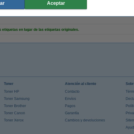
etas de envío
Etiquetas por rollo::
ar
Aceptar
8 - 50 °C
Núm. de item:
ropileno (capa superior)
etiquetas en lugar de las etiquetas originales.
Toner
Atención al cliente
Sobr
Toner HP
Contacto
Térm
Toner Samsung
Envíos
Decl
Toner Brother
Pagos
Polít
Toner Canon
Garantía
Priv
Toner Xerox
Cambios y devoluciones
Site
Ayu