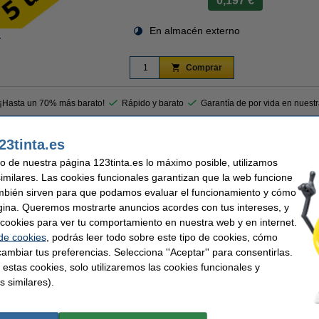
0,197 €
En almacén externo
r
Comprar
 ¡Hasta un 70% más barato!
Rápido y barato
Garantía de por vida en nuest
23tinta.es
uetas de envío sostenibles para sistemas de rotulación 123tinta.
uso de nuestra página 123tinta.es lo máximo posible, utilizamos
tinta podrás imprimir tus propias etiquetas de envío para cajas, paquetes y produc
similares. Las cookies funcionales garantizan que la web funcione
istentes a la humedad, altas y bajas temperaturas, abrasión y 24 tipos de quími
mbién sirven para que podamos evaluar el funcionamiento y cómo
gina. Queremos mostrarte anuncios acordes con tus intereses, y
 las etiquetas se pegarán perfectamente durante años, incluso en superficies curv
ar cookies para ver tu comportamiento en nuestra web y en internet.
 de cookies
, podrás leer todo sobre este tipo de cookies, cómo
ambiar tus preferencias. Selecciona ''Aceptar'' para consentirlas.
ntía del 100%. 1-2-3 ¡sin preocupaciones!
 estas cookies, solo utilizaremos las cookies funcionales y
s similares).
nta
Medidas: