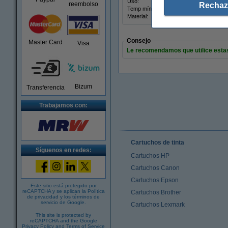
Uso:
etiqu
reembolso
Rechaz
Temp mín:
-1
Material:
polip
Consejo
Master Card
Visa
Le recomendamos que utilice estas 
Bizum
Transferencia
Trabajamos con:
Cartuchos de tinta
Síguenos en redes:
Cartuchos HP
Cartuchos Canon
Cartuchos Epson
Este sitio está protegido por
reCAPTCHA y se aplican la
Política
Cartuchos Brother
de privacidad
y los
términos de
servicio de Google
.
Cartuchos Lexmark
This site is protected by
reCAPTCHA and the Google
Privacy Policy
and
Terms of Service