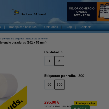
¡Recibe en
24 horas
!
s
Trabaja con nosotros
Opiniones
Blog
Contacto
r por tipo de etiqueta
Etiquetas de envío
de envío duraderas (102 x 59 mm)
Cantidad:
5
1
5
Etiquetas por rollo::
300
50
300
295,00 €
Precio por etiqu
243,80 € Excl. 21% IVA