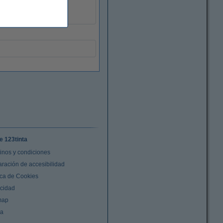
300
650756
e 123tinta
inos y condiciones
aración de accesibilidad
ica de Cookies
acidad
map
da