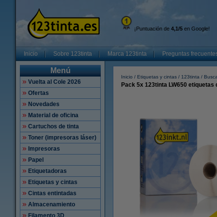
¡Puntuación de
4,1/5
en Google!
Inicio
Sobre 123tinta
Marca 123tinta
Preguntas frecuente
Menú
Inicio
Etiquetas y cintas
123tinta
Busca
Vuelta al Cole 2026
Pack 5x 123tinta LW650 etiquetas 
Ofertas
Novedades
Material de oficina
Cartuchos de tinta
Toner (impresoras láser)
Impresoras
Papel
Etiquetadoras
Etiquetas y cintas
Cintas entintadas
Almacenamiento
Filamento 3D