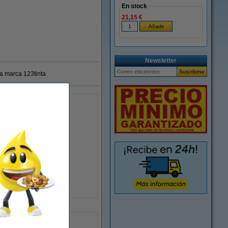
En stock
21,15 €
Newsletter
ra marca 123tinta
tos.
cos y líquidos.
as.
102 x 59 mm (LxAn)