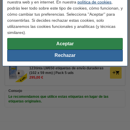
nuestra web y en internet. En nuestra
política de cookies
,
Medidas:
102 x 59 mm (LxAn)
podrás leer todo sobre este tipo de cookies, cómo funcionan, y
Material:
polipropileno (capa superior)
cómo cambiar tus preferencias. Selecciona ''Aceptar'' para
consentirlas. Si decides rechazar estas cookies, solo
Temp mín:
-18 - 50 °C
utilizaremos las cookies funcionales y analíticas (y técnicas
Etiquetas por rollo::
similares).
300
Núm. de item:
089207
Aceptar
Rechazar
Pack ahorro
123tinta LW650 etiquetas de envío duraderas
(102 x 59 mm) | Pack 5 uds
295,00 €
Consejo
Le recomendamos que utilice estas etiquetas en lugar de las
etiquetas originales.