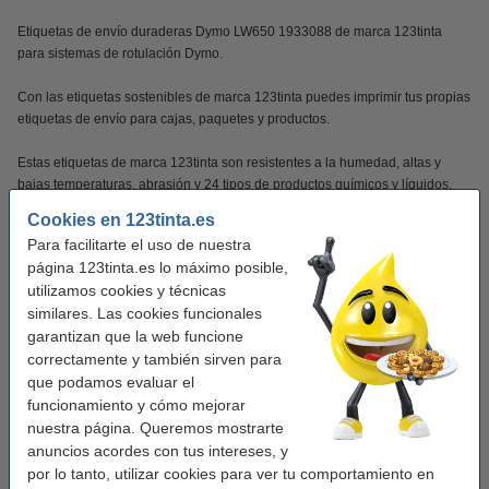
Etiquetas de envío duraderas Dymo LW650 1933088 de marca 123tinta
para sistemas de rotulación Dymo.
Con las etiquetas sostenibles de marca 123tinta puedes imprimir tus propias
etiquetas de envío para cajas, paquetes y productos.
Estas etiquetas de marca 123tinta son resistentes a la humedad, altas y
bajas temperaturas, abrasión y 24 tipos de productos químicos y líquidos.
Gracias a la fuerza adhesiva adicional, las etiquetas se adhieren
Cookies en 123tinta.es
perfectamente durante años, incluso en superficies curvas.
Para facilitarte el uso de nuestra
página 123tinta.es lo máximo posible,
Verás la diferencia en tu cartera!!!!
utilizamos cookies y técnicas
similares. Las cookies funcionales
Por supuesto con 100% de garantía.
garantizan que la web funcione
correctamente y también sirven para
Características
que podamos evaluar el
funcionamiento y cómo mejorar
nuestra página. Queremos mostrarte
Marca:
123tinta
anuncios acordes con tus intereses, y
Uso:
etiquetas de envío
por lo tanto, utilizar cookies para ver tu comportamiento en