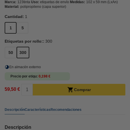
Marca:
123tinta
Uso:
etiquetas de envío
Medidas:
102 x 59 mm (LxAn)
Material:
polipropileno (capa superior)
Cantidad:
1
1
5
Etiquetas por rollo::
300
50
300
En almacén externo
Precio por etiqu
0,198 €
59,50 €
Comprar
Descripción
Características
Recomendaciones
Descripción