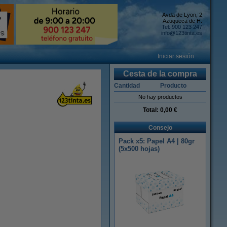
Avda de Lyon, 2
Azuqueca de H.
Tel: 900 123 247
info@123tinta.es
Iniciar sesión
Cesta de la compra
Cantidad
Producto
No hay productos
Total:
0,00 €
Consejo
Pack x5: Papel A4 | 80gr
(5x500 hojas)