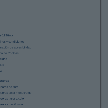
e 123tinta
inos y condiciones
aración de accesibilidad
ica de Cookies
acidad
map
da
esoras
soras de tinta
esoras laser monocromo
soras laser a color
esoras multifunción