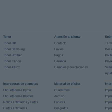
Toner
Atención al cliente
Sobr
Toner HP
Contacto
Térm
Toner Samsung
Envíos
Decl
Toner Brother
Pagos
Polít
Toner Canon
Garantía
Priv
Toner Xerox
Cambios y devoluciones
Site
Ayu
Impresoras de etiquetas
Material de oficina
Impr
Etiquetadoras Dymo
Cuadernos
Impre
Etiquetadoras Brother
Archivo
Impr
Rollos entintados y cintas
Lapices
Impre
Cintas entintadas
Boligrafos
Impr