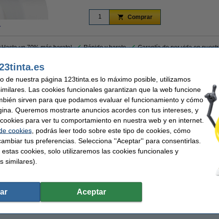
Comprar
r
 ¡Hasta un 70% más barato!
Rápido y barato
Garantía de por vida en nuest
23tinta.es
uetas de direcciones anchas para su LW650XL PRO LabelWriter, este pack de 24 ro
uso de nuestra página 123tinta.es lo máximo posible, utilizamos
 anchas de nuestra marca 123tinta S0722390 / 13187 (etiquetas de dirección ancha
similares. Las cookies funcionales garantizan que la web funcione
 6240 etiquetas. Proporcionan etiquetas de dirección y franqueo fáciles de leer y son 
mbién sirven para que podamos evaluar el funcionamiento y cómo
gina. Queremos mostrarte anuncios acordes con tus intereses, y
ar cookies para ver tu comportamiento en nuestra web y en internet.
 de cookies
, podrás leer todo sobre este tipo de cookies, cómo
ntía del 100%. 1-2-3 ¡sin preocupaciones!
ambiar tus preferencias. Selecciona ''Aceptar'' para consentirlas.
 estas cookies, solo utilizaremos las cookies funcionales y
s similares).
nta
Capacidad:
eta de dirección grande
Núm fábrica:
Núm. de item:
9 x 36 mm (LxAn)
ar
Aceptar