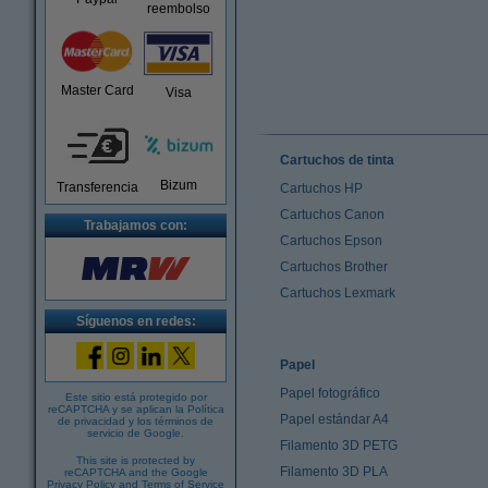
reembolso
Master Card
Visa
Cartuchos de tinta
Bizum
Transferencia
Cartuchos HP
Cartuchos Canon
Trabajamos con:
Cartuchos Epson
Cartuchos Brother
Cartuchos Lexmark
Síguenos en redes:
Papel
Papel fotográfico
Este sitio está protegido por
reCAPTCHA y se aplican la
Política
Papel estándar A4
de privacidad
y los
términos de
servicio de Google
.
Filamento 3D PETG
This site is protected by
Filamento 3D PLA
reCAPTCHA and the Google
Privacy Policy
and
Terms of Service