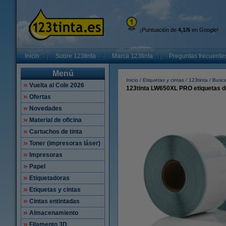
¡Puntuación de
4,1/5
en Google!
Inicio
Sobre 123tinta
Marca 123tinta
Preguntas frecuente
Menú
Inicio
Etiquetas y cintas
123tinta
Busca
Vuelta al Cole 2026
123tinta LW650XL PRO etiquetas d
Ofertas
Novedades
Material de oficina
Cartuchos de tinta
Toner (impresoras láser)
Impresoras
Papel
Etiquetadoras
Etiquetas y cintas
Cintas entintadas
Almacenamiento
Filamento 3D