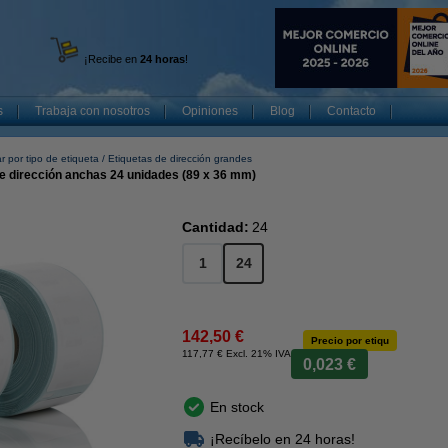
¡Recibe en
24 horas
!
s
Trabaja con nosotros
Opiniones
Blog
Contacto
r por tipo de etiqueta
Etiquetas de dirección grandes
e dirección anchas 24 unidades (89 x 36 mm)
Cantidad:
24
1
24
142,50 €
Precio por etiqu
117,77 € Excl. 21% IVA
0,023 €
En stock
¡Recíbelo en 24 horas!