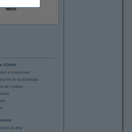
12 x 260
2093093
089319
e 123tinta
inos y condiciones
aración de accesibilidad
ica de Cookies
acidad
map
da
esoras
soras de tinta