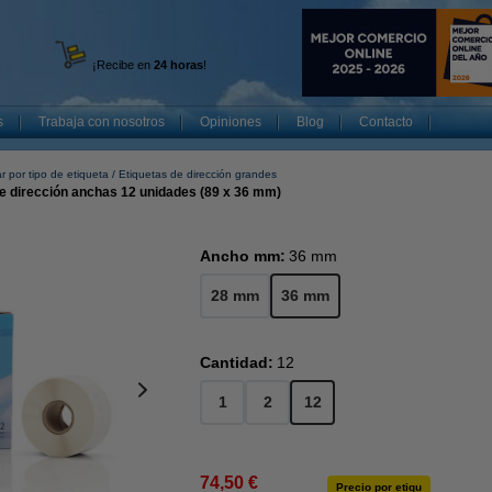
¡Recibe en
24 horas
!
s
Trabaja con nosotros
Opiniones
Blog
Contacto
r por tipo de etiqueta
Etiquetas de dirección grandes
e dirección anchas 12 unidades (89 x 36 mm)
Ancho mm:
36 mm
28 mm
36 mm
Cantidad:
12
1
2
12
74,50 €
Precio por etiqu