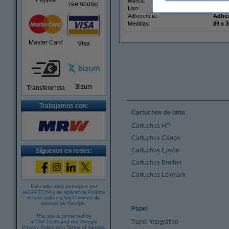
Marca:
123ti
reembolso
Uso:
etiqu
Adherencia:
Adhe
Medidas:
8
Master Card
Visa
Bizum
Transferencia
Trabajamos con:
Cartuchos de tinta
Cartuchos HP
Cartuchos Canon
Cartuchos Epson
Síguenos en redes:
Cartuchos Brother
Cartuchos Lexmark
Este sitio está protegido por
reCAPTCHA y se aplican la
Política
de privacidad
y los
términos de
servicio de Google
.
Papel
This site is protected by
Papel fotográfico
reCAPTCHA and the Google
Privacy Policy
and
Terms of Service