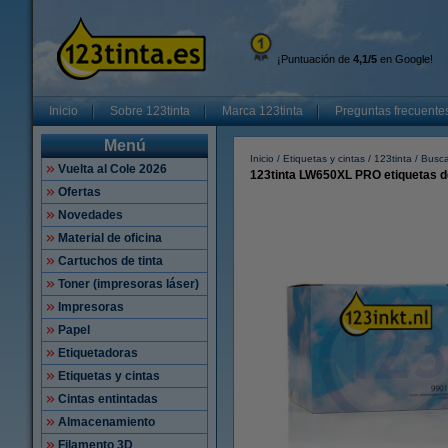
¡Puntuación de
4,1/5
en Google!
Inicio
Sobre 123tinta
Marca 123tinta
Preguntas frecuente
Menú
Inicio
Etiquetas y cintas
123tinta
Busca
Vuelta al Cole 2026
123tinta LW650XL PRO etiquetas d
Ofertas
Novedades
Material de oficina
Cartuchos de tinta
Toner (impresoras láser)
Impresoras
Papel
Etiquetadoras
Etiquetas y cintas
Cintas entintadas
Almacenamiento
Filamento 3D