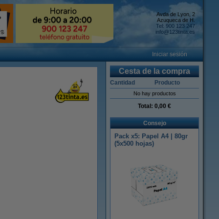
Avda de Lyon, 2
Azuqueca de H.
Tel: 900 123 247
info@123tinta.es
Iniciar sesión
Cesta de la compra
Cantidad
Producto
No hay productos
Total:
0,00 €
Consejo
Pack x5: Papel A4 | 80gr
(5x500 hojas)