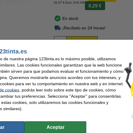
61,57 € Excl. 21% IVA
0,29 €
r
Ampliar
En stock
¡Recíbelo en 24 horas!
Comprar
23tinta.es
uso de nuestra página 123tinta.es lo máximo posible, utilizamos
 ¡Hasta un 70% más barato!
Rápido y barato
Garantía de por vida en nuest
similares. Las cookies funcionales garantizan que la web funcione
mbién sirven para que podamos evaluar el funcionamiento y cómo
gina. Queremos mostrarte anuncios acordes con tus intereses, y
de nuestra marca 123tinta se pueden escribir fácilmente con un sistema de rotula
ar cookies para ver tu comportamiento en nuestra web y en internet.
dirección en sobres, cajas y otros materiales de embalaje. Las etiquetas extra gr
resa y, por supuesto, la dirección del destinatario. Estas etiquetas son adhesivas 
 de cookies
, podrás leer todo sobre este tipo de cookies, cómo
onómico encontrará 12 rollos de S0722400 / 99012 (extra ancho).
ambiar tus preferencias. Selecciona ''Aceptar'' para consentirlas.
 estas cookies, solo utilizaremos las cookies funcionales y
s similares).
ntía del 100%. 1-2-3 ¡sin preocupaciones!
ar
Aceptar