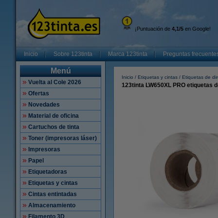
¡Puntuación de
4,1/5
en Google!
Inicio
Sobre 123tinta
Marca 123tinta
Preguntas frecuente
Menú
Inicio
Etiquetas y cintas
Etiquetas de di
Vuelta al Cole 2026
123tinta LW650XL PRO etiquetas d
Ofertas
Novedades
Material de oficina
Cartuchos de tinta
Toner (impresoras láser)
Impresoras
Papel
Etiquetadoras
Etiquetas y cintas
Cintas entintadas
Almacenamiento
Filamento 3D