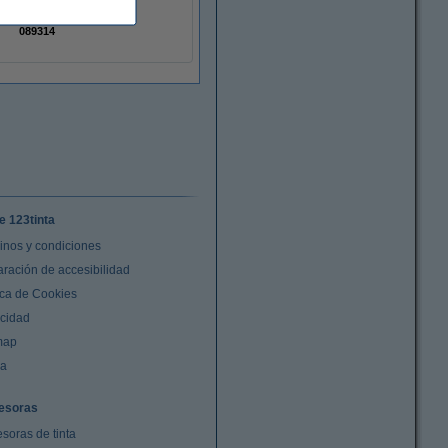
12 x 130
2093091
089314
e 123tinta
inos y condiciones
aración de accesibilidad
ica de Cookies
acidad
map
da
esoras
soras de tinta