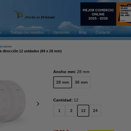
¡Recibe en
24 horas
!
s
Trabaja con nosotros
Opiniones
Blog
Contacto
recciones
e dirección 12 unidades (89 x 28 mm)
Ancho mm:
28 mm
28 mm
36 mm
Cantidad:
12
1
2
12
24