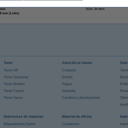
nta
Cantidad:
etas de dirección
Núm fábrica:
sivo
Núm. de item:
9 x 28 mm (LxAn)
Toner
Atención al cliente
Sobr
Toner HP
Contacto
Térm
Toner Samsung
Envíos
Decl
Toner Brother
Pagos
Polít
Toner Canon
Garantía
Priv
Toner Xerox
Cambios y devoluciones
Site
Ayu
Impresoras de etiquetas
Material de oficina
Impr
Etiquetadoras Dymo
Cuadernos
Impre