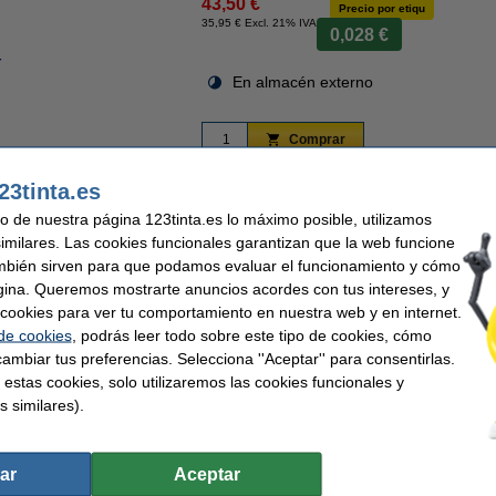
43,50 €
Precio por etiqu
35,95 € Excl. 21% IVA
0,028 €
r
Ampliar
En almacén externo
Comprar
23tinta.es
uso de nuestra página 123tinta.es lo máximo posible, utilizamos
 ¡Hasta un 70% más barato!
Rápido y barato
Garantía de por vida en nuest
similares. Las cookies funcionales garantizan que la web funcione
mbién sirven para que podamos evaluar el funcionamiento y cómo
gina. Queremos mostrarte anuncios acordes con tus intereses, y
tra marca 123tinta 2093091 se pueden escribir fácilmente con un sistema de reotula
ar cookies para ver tu comportamiento en nuestra web y en internet.
dirección en sobres, cajas y otros materiales de embalaje. Las etiquetas se puede
y, por supuesto, la dirección del destinatario. Estas etiquetas son adhesivas de fo
 de cookies
, podrás leer todo sobre este tipo de cookies, cómo
rarás 12 rollos S0722370 / 99010.
ambiar tus preferencias. Selecciona ''Aceptar'' para consentirlas.
 estas cookies, solo utilizaremos las cookies funcionales y
s similares).
ntía del 100%. 1-2-3 ¡sin preocupaciones!
ar
Aceptar