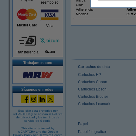
Marca:
123ti
reembolso
Uso:
etiqu
Adherencia:
Adhe
Medidas:
8
Master Card
Visa
Bizum
Transferencia
Trabajamos con:
Cartuchos de tinta
Cartuchos HP
Cartuchos Canon
Cartuchos Epson
Síguenos en redes:
Cartuchos Brother
Cartuchos Lexmark
Este sitio está protegido por
reCAPTCHA y se aplican la
Política
de privacidad
y los
términos de
servicio de Google
.
Papel
This site is protected by
Papel fotográfico
reCAPTCHA and the Google
Privacy Policy
and
Terms of Service