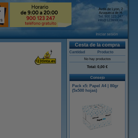
Avda de Lyon, 2
Azuqueca de H.
Tel: 900 123 247
info@123tinta.es
Iniciar sesión
Cesta de la compra
Cantidad
Producto
No hay productos
Total:
0,00 €
Consejo
Pack x5: Papel A4 | 80gr
(5x500 hojas)