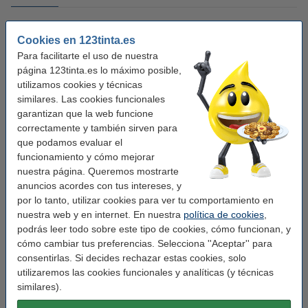
Descripción
Cookies en 123tinta.es
Para facilitarte el uso de nuestra
Etiquetas de dirección de nuestra marca 123tinta S0722370 / 99010 (2
página 123tinta.es lo máximo posible,
rollos) para sistemas de rotulación 123tinta.
utilizamos cookies y técnicas
similares. Las cookies funcionales
¡Verás la diferencia en tu cartera!
garantizan que la web funcione
correctamente y también sirven para
Este producto marca 123tinta incluye garantía del 100%. 1-2-3 ¡sin preocupaciones!
que podamos evaluar el
funcionamiento y cómo mejorar
Características
nuestra página. Queremos mostrarte
anuncios acordes con tus intereses, y
por lo tanto, utilizar cookies para ver tu comportamiento en
Marca:
123tinta
nuestra web y en internet. En nuestra
política de cookies
,
Uso:
etiquetas de dirección
podrás leer todo sobre este tipo de cookies, cómo funcionan, y
cómo cambiar tus preferencias. Selecciona ''Aceptar'' para
Adherencia:
Adhesivo
consentirlas. Si decides rechazar estas cookies, solo
utilizaremos las cookies funcionales y analíticas (y técnicas
Medidas:
89 x 28 mm (LxAn)
similares).
Cantidad:
2 x 130