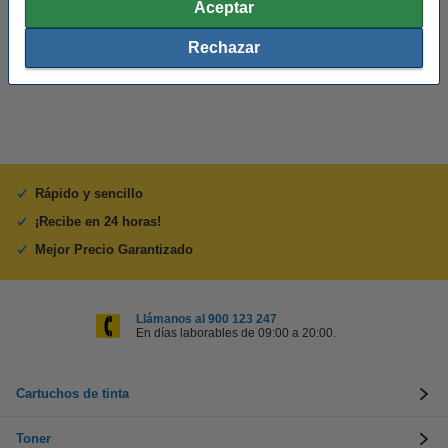
Aceptar
Núm fábrica:
S0722370
Rechazar
Núm. de item:
089312
Rápido y sencillo
¡Recibe en 24 horas!
Mejor Precio Garantizado
Llámanos al 900 123 247
En días laborables de 09:00 a 20:00.
Cartuchos de tinta
Toner