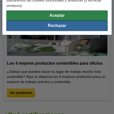
utilizaremos las cookies funcionales y analíticas (y técnicas
similares).
Aceptar
Rechazar
Los 4 mejores productos sostenibles para oficina
¿Sabías que puedes hacer tu lugar de trabajo mucho más
sostenible? Aquí te dejamos los 4 mejores productos para un
espacio de trabajo práctico y sostenible.
Ver productos