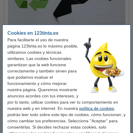
Cookies en 123tinta.es
Para facilitarte el uso de nuestra
página 123tinta.es lo máximo posible,
utilizamos cookies y técnicas
similares. Las cookies funcionales
Impresión barata y sostenible: 5 pasos
garantizan que la web funcione
Reducir el gasto en impresiones supone reducir nuestro
correctamente y también sirven para
impacto en el medio ambiente y todo esto suma a la hora de
que podamos evaluar el
proteger tanto el planeta como nuestro bolsillo.
funcionamiento y cómo mejorar
nuestra página. Queremos mostrarte
Ver 5 consejos
anuncios acordes con tus intereses, y
por lo tanto, utilizar cookies para ver tu comportamiento en
nuestra web y en internet. En nuestra
política de cookies
,
podrás leer todo sobre este tipo de cookies, cómo funcionan, y
cómo cambiar tus preferencias. Selecciona ''Aceptar'' para
consentirlas. Si decides rechazar estas cookies, solo