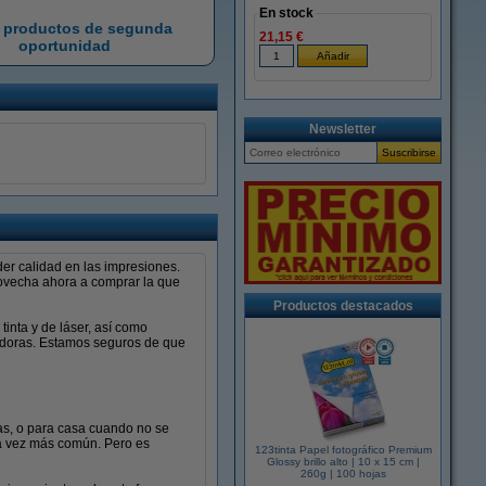
En stock
 productos de segunda
21,15 €
oportunidad
Newsletter
er calidad en las impresiones.
rovecha ahora a comprar la que
Productos destacados
inta y de láser, así como
ladoras. Estamos seguros de que
as, o para casa cuando no se
da vez más común. Pero es
123tinta Papel fotográfico Premium
Glossy brillo alto | 10 x 15 cm |
260g | 100 hojas