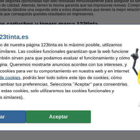
s de segunda oportunidad han sido revisadas minuciosamente para asegurar su fun
s de calidad. Además, tienen la misma garantía que las impresoras nuevas. Compr
 estarás dándole una segunda vida a estos dispositivos que tienen la mejor relación
la que conseguirás grandes resultados en impresiones.
os cartuchos y toners marca 123tinta
s a la hora de elegir una impresora de segunda oportunidad es el ahorro que ofre
23tinta.es
parecen en esta categoría ofrecen como alternativa a los consumibles originales 
urosos controles de calidad que aseguran su funcionamiento en las impresoras igua
uso de nuestra página 123tinta.es lo máximo posible, utilizamos
ahorrando en tus costes de impresión sino que en muchas de las referencias, nues
similares. Las cookies funcionales garantizan que la web funcione
mbién sirven para que podamos evaluar el funcionamiento y cómo
 para ti
gina. Queremos mostrarte anuncios acordes con tus intereses, y
ar cookies para ver tu comportamiento en nuestra web y en internet.
de productos recomendados para que pongas a punto tu impresora de segunda op
 de cookies
, podrás leer todo sobre este tipo de cookies, cómo
ambiar tus preferencias. Selecciona ''Aceptar'' para consentirlas.
 estas cookies, solo utilizaremos las cookies funcionales y
s similares).
ar
Aceptar