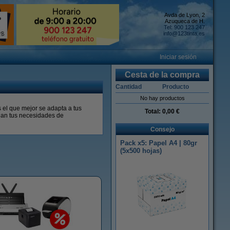
Avda de Lyon, 2
Azuqueca de H.
Tel: 900 123 247
info@123tinta.es
Iniciar sesión
Cesta de la compra
Cantidad
Producto
No hay productos
 el que mejor se adapta a tus
Total:
0,00 €
gan tus necesidades de
Consejo
Pack x5: Papel A4 | 80gr
(5x500 hojas)