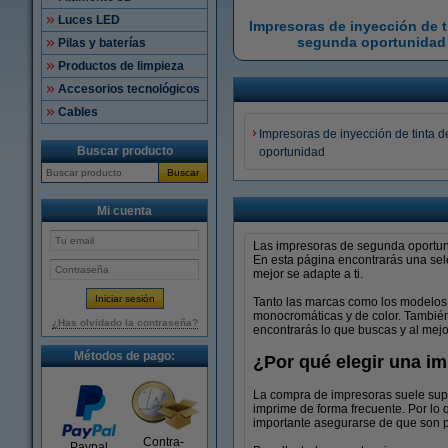
Luces LED
Impresoras de inyección de t
segunda oportunidad
Pilas y baterías
Productos de limpieza
Accesorios tecnológicos
Cables
Impresoras de inyección de tinta 
Buscar producto
oportunidad
Buscar
Mi cuenta
Las impresoras de segunda oportuni
En esta página encontrarás una sel
mejor se adapte a ti.
Tanto las marcas como los modelos 
monocromáticas y de color. También
¿Has olvidado la contraseña?
encontrarás lo que buscas y al mejo
Métodos de pago:
¿Por qué elegir una i
La compra de impresoras suele supo
imprime de forma frecuente. Por lo
importante asegurarse de que son p
Contra-
Paypal