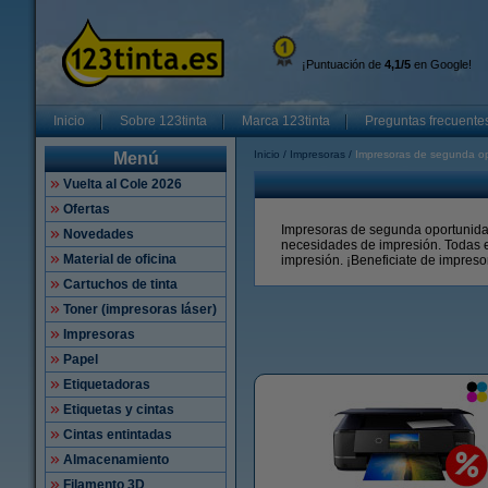
¡Puntuación de
4,1/5
en Google!
Inicio
Sobre 123tinta
Marca 123tinta
Preguntas frecuente
Inicio
Impresoras
Impresoras de segunda o
Menú
Vuelta al Cole 2026
Ofertas
Impresoras de segunda oportunidad 
Novedades
necesidades de impresión. Todas e
Material de oficina
impresión. ¡Beneficiate de impreso
Cartuchos de tinta
Toner (impresoras láser)
Impresoras
Papel
Etiquetadoras
Etiquetas y cintas
Cintas entintadas
Almacenamiento
Filamento 3D