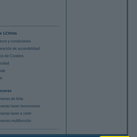
e 123tinta
inos y condiciones
aración de accesibilidad
ica de Cookies
acidad
map
da
esoras
soras de tinta
esoras laser monocromo
soras laser a color
esoras multifunción