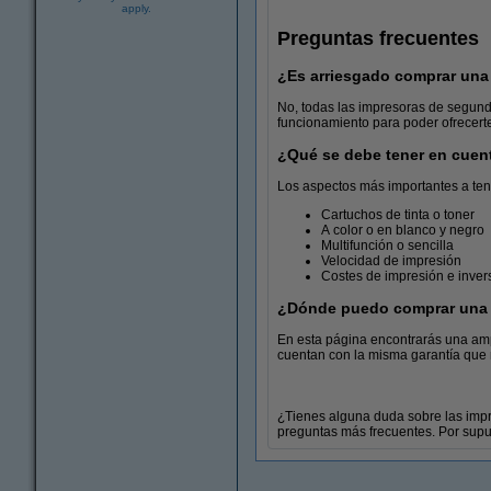
apply.
Preguntas frecuentes
¿Es arriesgado comprar un
No, todas las impresoras de segund
funcionamiento para poder ofrecert
¿Qué se debe tener en cuen
Folios de papel
Los aspectos más importantes a ten
Cartuchos de tinta o toner
A color o en blanco y negro
Multifunción o sencilla
Velocidad de impresión
Costes de impresión e invers
¿Dónde puedo comprar una 
En esta página encontrarás una amp
cuentan con la misma garantía que 
¿Tienes alguna duda sobre las imp
preguntas más frecuentes. Por supu