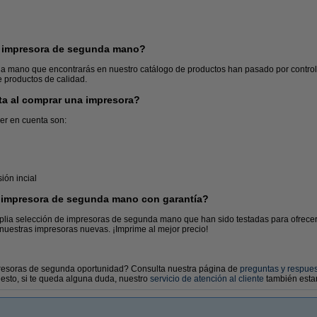
a impresora de segunda mano?
a mano que encontrarás en nuestro catálogo de productos han pasado por control
e productos de calidad.
ta al comprar una impresora?
Cartuchos de tinta
Almacenamiento
er en cuenta son:
ión incial
impresora de segunda mano con garantía?
lia selección de impresoras de segunda mano que han sido testadas para ofrecer
nuestras impresoras nuevas. ¡Imprime al mejor precio!
resoras de segunda oportunidad? Consulta nuestra página de
preguntas y respue
esto, si te queda alguna duda, nuestro
servicio de atención al cliente
también esta