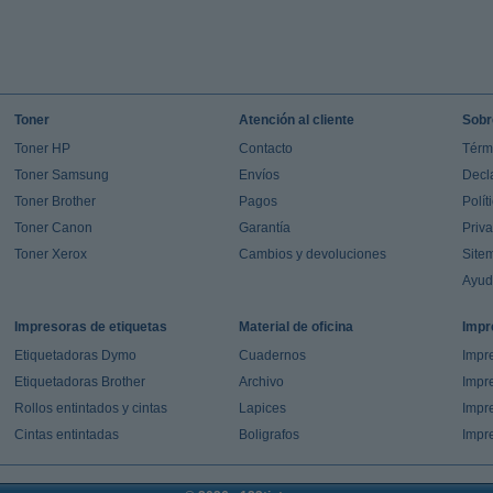
Toner
Atención al cliente
Sobr
Toner HP
Contacto
Térm
Toner Samsung
Envíos
Decl
Toner Brother
Pagos
Polít
Toner Canon
Garantía
Priv
Toner Xerox
Cambios y devoluciones
Site
Ayu
Impresoras de etiquetas
Material de oficina
Impr
Etiquetadoras Dymo
Cuadernos
Impre
Etiquetadoras Brother
Archivo
Impr
Rollos entintados y cintas
Lapices
Impre
Cintas entintadas
Boligrafos
Impr