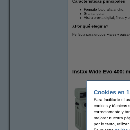
Características principales
Formato fotografía ancho.
Gran angular.
Vistra previa digital, filtros y 
¿Por qué elegirla?
Perfecta para grupos, viajes y paisaj
Instax Wide Evo 400: m
Cookies en 1
Para facilitarte el 
cookies y técnicas 
correctamente y ta
mejorar nuestra pá
por lo tanto, utiliz
En nuestra
política