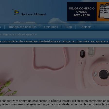
¡Recibe en
24 horas
!
s
Trabaja con nosotros
Opiniones
Blog
Contacto
 elige la que más se ajuste a ti
a completa de cámaras instantáneas: elige la que más se ajuste a 
con fuerza y, dentro de este sector, la cámara Instax Fujifilm se ha convertido en 
 tenerlos impresos al instante. La gama Instax destaca por combinar diseño, facili