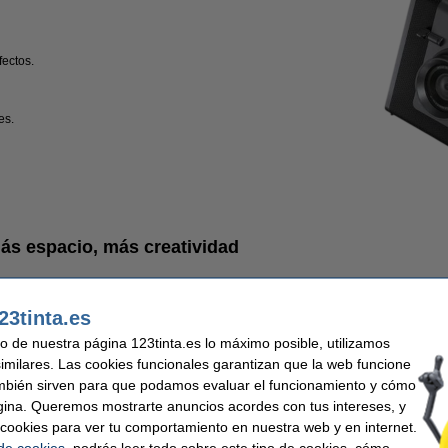
efectos.
es.
ás espacio, más creatividad
Seguimos con la
cámara Instax Wide 400
para capturar más en un
23tinta.es
Características principales
uso de nuestra página 123tinta.es lo máximo posible, utilizamos
Formato square.
similares. Las cookies funcionales garantizan que la web funcione
Exposición automática.
Cuenta con fotos en primer plano y con temporizador, con un
mbién sirven para que podamos evaluar el funcionamiento y cómo
seleccionar intervalos de cuatro, seis, ocho o diez segundos.
gina. Queremos mostrarte anuncios acordes con tus intereses, y
¿Por qué elegirla?
ar cookies para ver tu comportamiento en nuestra web y en internet.
 de cookies
, podrás leer todo sobre este tipo de cookies, cómo