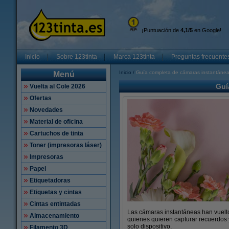
¡Puntuación de
4,1/5
en Google!
Inicio
Sobre 123tinta
Marca 123tinta
Preguntas frecuente
Inicio
Guía completa de cámaras instantáneas:
Menú
Guí
Vuelta al Cole 2026
Ofertas
Novedades
Material de oficina
Cartuchos de tinta
Toner (impresoras láser)
Impresoras
Papel
Etiquetadoras
Etiquetas y cintas
Cintas entintadas
Las cámaras instantáneas han vuelto 
Almacenamiento
quienes quieren capturar recuerdos y
solo dispositivo.
Filamento 3D