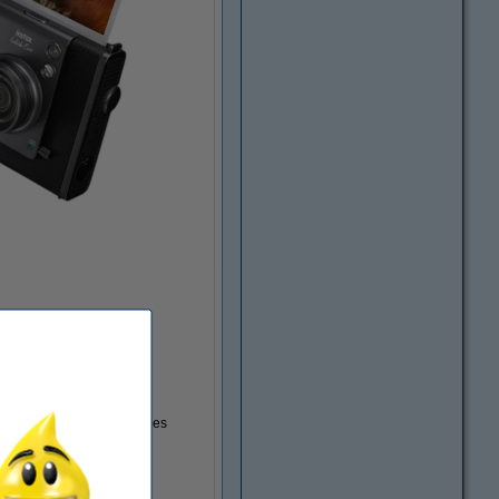
a sola imagen.
 simple giro del dial puedes