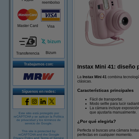
reembolso
Master Card
Visa
Bizum
Transferencia
Trabajamos con:
Instax Mini 41: diseño
La
Instax Mini 41
combina tecnologí
clásicas.
Características principales
Síguenos en redes:
Fácil de transportar.
Modo selfie para lucir radiant
La cámara incluye exposición
que ajustarla manualmente.
Este sitio está protegido por
reCAPTCHA y se aplican la
Política
de privacidad
y los
términos de
¿Por qué elegirla?
servicio de Google
.
Perfecta si buscas una cámara Instax
This site is protected by
perfectas en cualquier momento.
reCAPTCHA and the Google
Privacy Policy
and
Terms of Service