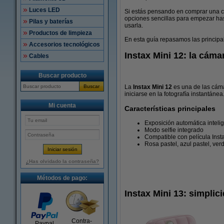
Luces LED
Si estás pensando en comprar una c
opciones sencillas para empezar ha
Pilas y baterías
usarla.
Productos de limpieza
En esta guía repasamos las principal
Accesorios tecnológicos
Instax Mini 12: la cáma
Cables
Buscar producto
La
Instax Mini 12
es una de las cáma
Buscar
iniciarse en la fotografía instantánea
Mi cuenta
Características principales
Exposición automática inteli
Modo selfie integrado
Compatible con película Insta
Rosa pastel, azul pastel, ver
¿Has olvidado la contraseña?
Métodos de pago:
Instax Mini 13: simplic
Contra-
Paypal