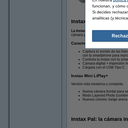
funcionan, y cómo c
Si decides rechazar
analíticas (y técnica
Instax Mini LiPlay: una
La Instax Mini LiPlay
es una de las 
cámara podrás disparar e imprimir tu
Rechaz
Características principales
Captura el sonido de las fot
con tu smartphone para repro
Controla la instax con tu smar
Cámara digital + impresión i
Cárgala con el USB-Tipo C.
Instax Mini LiPlay+
Versión más moderna y completa.
Nueva cámara frontal para sel
Modo Layered Photo (combina
Nuevos colores: beige arena
Instax Pal: la cámara I