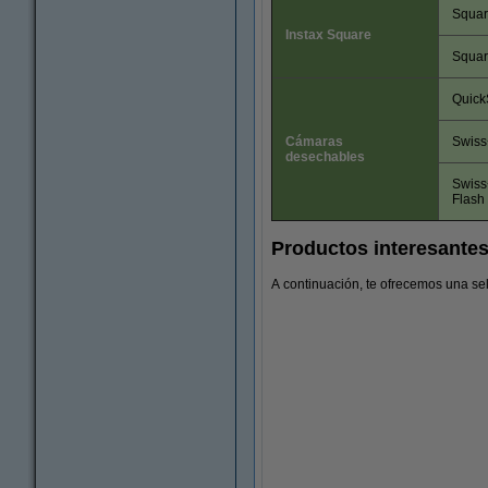
Squa
Instax Square
Squa
Quick
Cámaras
Swiss
desechables
Swiss
Flash
Productos interesantes 
A continuación, te ofrecemos una se