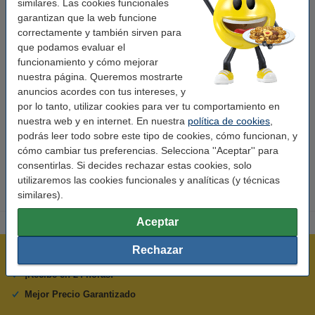
similares. Las cookies funcionales
Tipo de impresora:
transferencia térmica directa
garantizan que la web funcione
correctamente y también sirven para
Uso:
rollo de caja registradora
que podamos evaluar el
Núcleo mm:
25 mm
funcionamiento y cómo mejorar
nuestra página. Queremos mostrarte
Medidas:
250 m x 82,5 mm
anuncios acordes con tus intereses, y
por lo tanto, utilizar cookies para ver tu comportamiento en
Cantidad:
4
nuestra web y en internet. En nuestra
política de cookies
,
Marca:
Zebra
podrás leer todo sobre este tipo de cookies, cómo funcionan, y
cómo cambiar tus preferencias. Selecciona ''Aceptar'' para
Tipo:
2000D
consentirlas. Si decides rechazar estas cookies, solo
utilizaremos las cookies funcionales y analíticas (y técnicas
similares).
Aceptar
Rechazar
Rápido y sencillo
¡Recibe en 24 horas!
Mejor Precio Garantizado