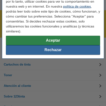
por lo tanto, utilizar cookies para ver tu comportamiento en
nuestra web y en internet. En nuestra
política de cookies
,
podrás leer todo sobre este tipo de cookies, cómo funcionan, y
cómo cambiar tus preferencias. Selecciona ''Aceptar'' para
Rápido y sencillo
consentirlas. Si decides rechazar estas cookies, solo
¡Recibe en 24 horas!
utilizaremos las cookies funcionales y analíticas (y técnicas
Mejor Precio Garantizado
similares).
Aceptar
Llámanos al 900 123 247
Rechazar
En días laborables de 09:00 a 20:00.
Cartuchos de tinta
Toner
Atención al cliente
Sobre 123tinta