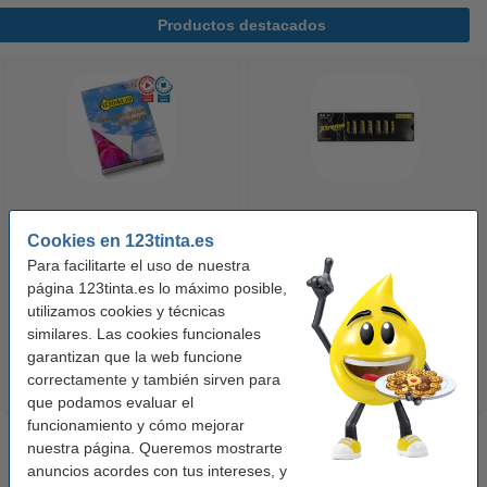
Productos destacados
123tinta Papel fotográfico
123tinta Pilas Alcalinas Xtreme
Cookies en 123tinta.es
Premium Glossy brillo alto | 10 x
Power AA - LR06 - MN1500 - 24
Para facilitarte el uso de nuestra
15 cm | 260g | 100 hojas
unidades
página 123tinta.es lo máximo posible,
10,50 €
14,50 €
utilizamos cookies y técnicas
Incl. 21% IVA
Incl. 21% IVA
similares. Las cookies funcionales
garantizan que la web funcione
correctamente y también sirven para
que podamos evaluar el
funcionamiento y cómo mejorar
nuestra página. Queremos mostrarte
anuncios acordes con tus intereses, y