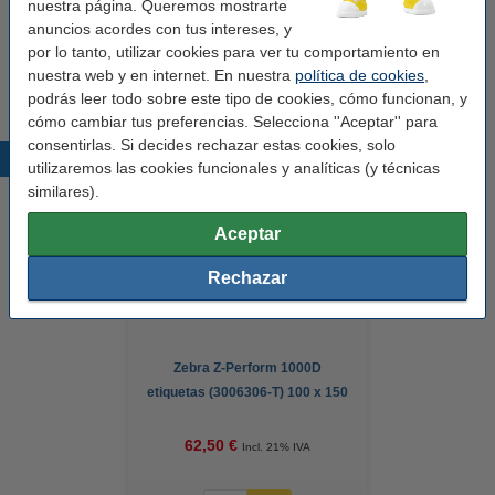
nuestra página. Queremos mostrarte
anuncios acordes con tus intereses, y
Consejo
por lo tanto, utilizar cookies para ver tu comportamiento en
Le recomendamos que compre estas etiquetas en lugar de las
nuestra web y en internet. En nuestra
política de cookies
,
etiquetas originales.
podrás leer todo sobre este tipo de cookies, cómo funcionan, y
cómo cambiar tus preferencias. Selecciona ''Aceptar'' para
consentirlas. Si decides rechazar estas cookies, solo
Productos destacados
utilizaremos las cookies funcionales y analíticas (y técnicas
similares).
Aceptar
Rechazar
Zebra Z-Perform 1000D
etiquetas (3006306-T) 100 x 150
mm (4 rollos) (marca 123tinta)
62,50 €
Incl. 21% IVA