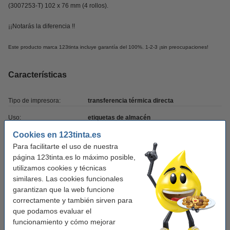
(3007253-T) 102 x 76 mm (4 rollos).
¡¡Notarás la diferencia !!
Este producto marca 123tinta incluye garantía del 100%. 1-2-3 ¡sin preocupaciones!
Características
Tipo de impresora:
transferencia térmica directa
Uso:
etiquetas de almacén
Cookies en 123tinta.es
Etiquetas por rollo::
2.110
Para facilitarte el uso de nuestra
Núcleo mm:
76 mm
página 123tinta.es lo máximo posible,
utilizamos cookies y técnicas
Medidas:
102 x 76 mm (AnxAl)
similares. Las cookies funcionales
Marca:
123tinta
garantizan que la web funcione
correctamente y también sirven para
Tipo:
1000D
que podamos evaluar el
Cantidad:
4
funcionamiento y cómo mejorar