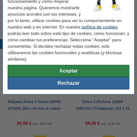
funcionamiento y cómo mejorar
nuestra página. Queremos mostrarte
Consejo
anuncios acordes con tus intereses, y
Le recomendamos que compre estas etiquetas en lugar de las
por lo tanto, utilizar cookies para ver tu comportamiento en
etiquetas originales.
nuestra web y en internet. En nuestra
política de cookies
,
podrás leer todo sobre este tipo de cookies, cómo funcionan, y
cómo cambiar tus preferencias. Selecciona ''Aceptar'' para
Productos destacados
consentirlas. Si decides rechazar estas cookies, solo
utilizaremos las cookies funcionales y analíticas (y técnicas
similares).
Aceptar
Rechazar
Etiqueta Zebra Z-Select 2000D
Zebra Z-Perform 1000D
(87000) 100 x 50 mm (4 rollos)
(3007253-T) Etiquetas 102 x 76
(marca 123tinta)
mm (4 rollos) (marca 123tinta)
58,50 €
69,50 €
Incl. 21% IVA
Incl. 21% IVA