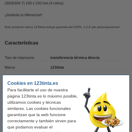
(3006306-T) 100 x 150 mm (4 rollos).
¡¡Notarás la diferencia!!
Este producto marca 123tinta incluye garantía del 100%. 1-2-3 ¡sin preocupaciones!
Características
Tipo de impresora:
transferencia térmica directa
Marca:
123tinta
Uso:
etiquetas de envío
Cookies en 123tinta.es
Medidas:
100 x 150 mm (AnxAl)
Para facilitarte el uso de nuestra
página 123tinta.es lo máximo posible,
Núcleo mm:
76 mm
utilizamos cookies y técnicas
Color:
blanco
similares. Las cookies funcionales
garantizan que la web funcione
Tipo:
1000D
correctamente y también sirven para
Cantidad:
4 x 1.020 etiquetas
que podamos evaluar el