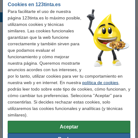
Cookies en 123tinta.es
Para facilitarte el uso de nuestra
Productos destacados
página 123tinta.es lo máximo posible,
utilizamos cookies y técnicas
similares. Las cookies funcionales
garantizan que la web funcione
correctamente y también sirven para
que podamos evaluar el
funcionamiento y cómo mejorar
nuestra página. Queremos mostrarte
anuncios acordes con tus intereses, y
123tinta Papel fotográfico
123tinta Pilas Alcalinas Xtreme
por lo tanto, utilizar cookies para ver tu comportamiento en
nuestra web y en internet. En nuestra
política de cookies
,
Premium Glossy brillo alto | 10 x
Power AA - LR06 - MN1500 - 24
podrás leer todo sobre este tipo de cookies, cómo funcionan, y
15 cm | 260g | 100 hojas
unidades
cómo cambiar tus preferencias. Selecciona ''Aceptar'' para
10,50 €
14,50 €
Incl. 21% IVA
Incl. 21% IVA
consentirlas. Si decides rechazar estas cookies, solo
utilizaremos las cookies funcionales y analíticas (y técnicas
similares).
Aceptar