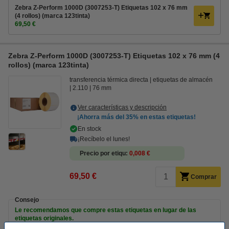
Zebra Z-Perform 1000D (3007253-T) Etiquetas 102 x 76 mm
(4 rollos) (marca 123tinta)
69,50 €
Zebra Z-Perform 1000D (3007253-T) Etiquetas 102 x 76 mm (4
rollos) (marca 123tinta)
transferencia térmica directa
etiquetas de almacén
2.110
76 mm
Ver características y descripción
¡Ahorra más del
35%
en estas etiquetas!
En stock
¡Recíbelo el lunes!
Precio por etiqu
0,008 €
69,50 €
Comprar
Consejo
Le recomendamos que compre estas etiquetas en lugar de las
etiquetas originales.