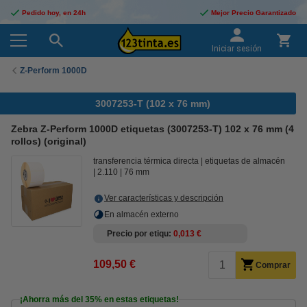
Pedido hoy, en 24h
Mejor Precio Garantizado
Iniciar sesión
Z-Perform 1000D
3007253-T (102 x 76 mm)
Zebra Z-Perform 1000D etiquetas (3007253-T) 102 x 76 mm (4
rollos) (original)
transferencia térmica directa
etiquetas de almacén
2.110
76 mm
Ver características y descripción
En almacén externo
Precio por etiqu
0,013 €
109,50 €
Comprar
¡Ahorra más del
35%
en estas etiquetas!