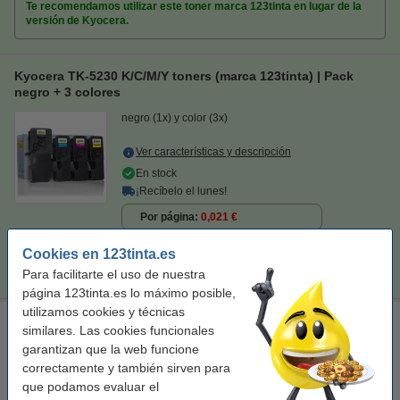
Te recomendamos utilizar este toner marca 123tinta en lugar de la
versión de Kyocera.
Kyocera TK-5230 K/C/M/Y toners (marca 123tinta) | Pack
negro + 3 colores
negro (1x) y color (3x)
Ver características y descripción
En stock
¡Recíbelo el lunes!
Por página
0,021 €
Cookies en 123tinta.es
207,50 €
Comprar
Para facilitarte el uso de nuestra
página 123tinta.es lo máximo posible,
utilizamos cookies y técnicas
Paño de limpieza para impresora láser
similares. Las cookies funcionales
paño de limpieza
43 x 32 cm
amarillo
999099
garantizan que la web funcione
correctamente y también sirven para
Ver características y descripción
que podamos evaluar el