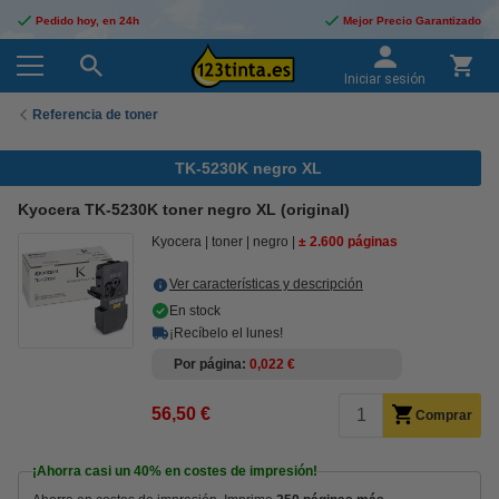
Pedido hoy, en 24h
Mejor Precio Garantizado
Iniciar sesión
Referencia de toner
TK-5230K negro XL
Kyocera TK-5230K toner negro XL (original)
Kyocera
toner
negro
± 2.600 páginas
Ver características y descripción
En stock
¡Recíbelo el lunes!
Por página
0,022 €
56,50 €
Comprar
¡Ahorra casi un
40%
en costes de impresión!