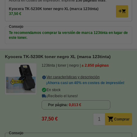
Ahorra en costes de impresión. Imprime
250 páginas más
.
Kyocera TK-5230K toner negro XL (marca 123tinta)
37,50 €
Consejo
Te recomendamos comprar la versión de marca 123tinta en lugar de
este toner.
Kyocera TK-5230K toner negro XL (marca 123tinta)
123tinta
toner
negro
± 2.850 páginas
Ver características y descripción
¡Ahorra casi un
40%
en costes de impresión!
En stock
¡Recíbelo el lunes!
Por página
0,013 €
37,50 €
Comprar
Consejo