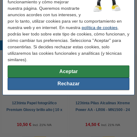
En stock
funcionamiento y cómo mejorar
¡Recíbelo el lunes!
nuestra página. Queremos mostrarte
anuncios acordes con tus intereses, y
1,00 €
Comprar
por lo tanto, utilizar cookies para ver tu comportamiento en
nuestra web y en internet. En nuestra
política de cookies
,
podrás leer todo sobre este tipo de cookies, cómo funcionan, y
cómo cambiar tus preferencias. Selecciona ''Aceptar'' para
Productos destacados
consentirlas. Si decides rechazar estas cookies, solo
utilizaremos las cookies funcionales y analíticas (y técnicas
similares).
Aceptar
Rechazar
123tinta Papel fotográfico
123tinta Pilas Alcalinas Xtreme
Premium Glossy brillo alto | 10 x
Power AA - LR06 - MN1500 - 24
15 cm | 260g | 100 hojas
unidades
10,50 €
14,50 €
Incl. 21% IVA
Incl. 21% IVA