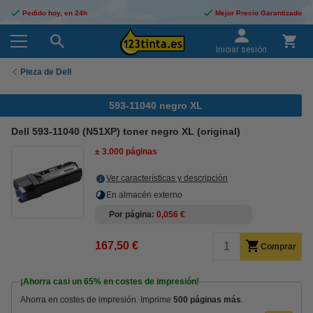
Pedido hoy, en 24h
Mejor Precio Garantizado
Iniciar sesión
Pieza de Dell
593-11040 negro XL
Dell 593-11040 (N51XP) toner negro XL (original)
± 3.000 páginas
Ver características y descripción
En almacén externo
Por página
0,056 €
167,50 €
Comprar
¡Ahorra casi un
65%
en costes de impresión!
Ahorra en costes de impresión. Imprime
500 páginas más
.