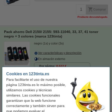
Comprar
Producto descatalogado.
Pack ahorro Dell 2150/ 2155: 593-11040, 33, 37, 41 toner
negro + 3 colores (marca 123tinta)
negro (1x) y color (3x)
Ver características y descripción
En almacén externo
Por página
0,022 €
Cookies en 123tinta.es
269,00 €
Comprar
Para facilitarte el uso de nuestra
página 123tinta.es lo máximo posible,
utilizamos cookies y técnicas
similares. Las cookies funcionales
Paño de limpieza para impresora láser
garantizan que la web funcione
paño de limpieza
43 x 32 cm
amarillo
999099
correctamente y también sirven para
que podamos evaluar el