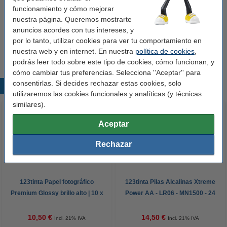
Ver características y descripción
funcionamiento y cómo mejorar
En stock
nuestra página. Queremos mostrarte
¡Recíbelo en 24 horas!
anuncios acordes con tus intereses, y
por lo tanto, utilizar cookies para ver tu comportamiento en
1,00 €
Comprar
nuestra web y en internet. En nuestra
política de cookies
,
podrás leer todo sobre este tipo de cookies, cómo funcionan, y
cómo cambiar tus preferencias. Selecciona ''Aceptar'' para
consentirlas. Si decides rechazar estas cookies, solo
Productos destacados
utilizaremos las cookies funcionales y analíticas (y técnicas
similares).
Aceptar
Rechazar
123tinta Papel fotográfico
123tinta Pilas Alcalinas Xtreme
Premium Glossy brillo alto | 10 x
Power AA - LR06 - MN1500 - 24
15 cm | 260g | 100 hojas
unidades
10,50 €
14,50 €
Incl. 21% IVA
Incl. 21% IVA