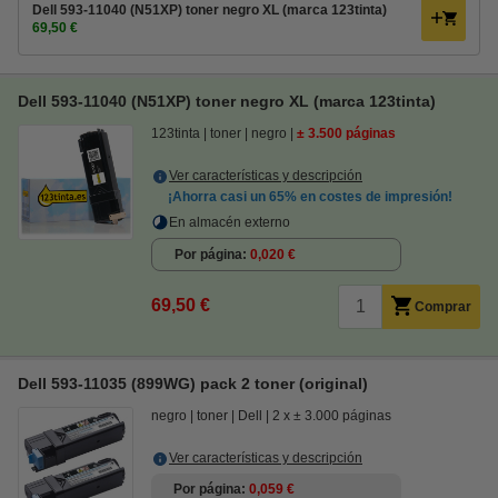
Dell 593-11040 (N51XP) toner negro XL (marca 123tinta)
69,50 €
Dell 593-11040 (N51XP) toner negro XL (marca 123tinta)
123tinta
toner
negro
± 3.500 páginas
Ver características y descripción
¡Ahorra casi un
65%
en costes de impresión!
En almacén externo
Por página
0,020 €
69,50 €
Comprar
Dell 593-11035 (899WG) pack 2 toner (original)
negro
toner
Dell
2 x ± 3.000 páginas
Ver características y descripción
Por página
0,059 €