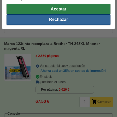
magenta XL
67,50 €
Aceptar
Consejo
Rechazar
Te recomendamos que utilices nuestra marca 123tinta en lugar de
este toner.
Marca 123tinta reemplaza a Brother TN-248XL M toner
magenta XL
± 2.550 páginas
Ver características y descripción
¡Ahorra casi un
35%
en costes de impresión!
En stock
¡Recíbelo el lunes!
Por página
0,026 €
67,50 €
Comprar
Consejo