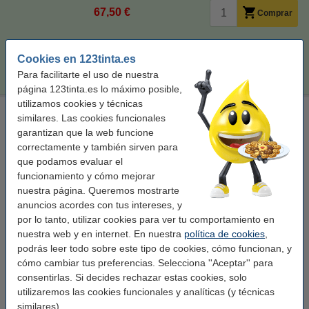
67,50 €
Comprar
Consejo
Cookies en 123tinta.es
Te aconsejamos que utilices este toner (marca 123tinta) en lugar de
la versión Brother.
Para facilitarte el uso de nuestra
página 123tinta.es lo máximo posible,
utilizamos cookies y técnicas
Brother TN-248XL M toner magenta XL (original)
similares. Las cookies funcionales
garantizan que la web funcione
± 2.300 páginas
correctamente y también sirven para
Ver características y descripción
que podamos evaluar el
En stock
funcionamiento y cómo mejorar
¡Recíbelo el lunes!
nuestra página. Queremos mostrarte
anuncios acordes con tus intereses, y
Por página
0,040 €
por lo tanto, utilizar cookies para ver tu comportamiento en
nuestra web y en internet. En nuestra
política de cookies
,
92,50 €
Comprar
podrás leer todo sobre este tipo de cookies, cómo funcionan, y
cómo cambiar tus preferencias. Selecciona ''Aceptar'' para
¡Ahorra casi un
35%
en costes de impresión!
consentirlas. Si decides rechazar estas cookies, solo
utilizaremos las cookies funcionales y analíticas (y técnicas
Ahorra en costes de impresión. Imprime
250 páginas más
.
similares).
Marca 123tinta reemplaza a Brother TN-248XL M toner