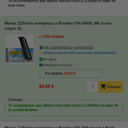
Te recomendamos que utilices nuestra marca 123tinta en lugar de
este toner.
Marca 123tinta reemplaza a Brother TN-248XL BK toner
negro XL
± 3.250 páginas
Ver características y descripción
¡Ahorra casi un
45%
en costes de impresión!
En stock
¡Recíbelo el lunes!
Por página
0,015 €
49,50 €
Comprar
Consejo
Te aconsejamos que utilices este toner (marca 123tinta) en lugar de
la versión Brother.
Marca 123tinta reemplaza a Brother TN-248 toners | Pack