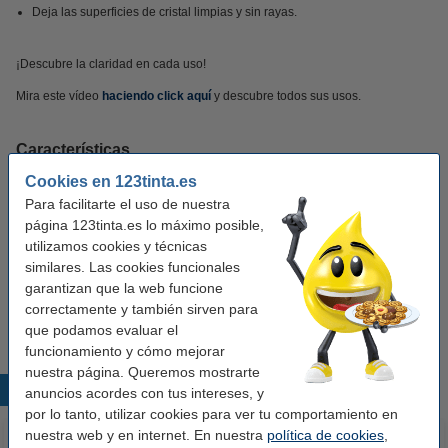
Deja las superficies de cristal limpias y sin rayas.
¡Descubre la claridad en cada uso!
Mira este vídeo
haciendo click aquí
y descubre todos sus usos.
Características
Cookies en 123tinta.es
Marca:
The Pink Stuff
Para facilitarte el uso de nuestra
página 123tinta.es lo máximo posible,
Tipo:
limpiador de vidrio
utilizamos cookies y técnicas
similares. Las cookies funcionales
Volumen:
750 ml
garantizan que la web funcione
Información:
Información de seguridad
correctamente y también sirven para
que podamos evaluar el
funcionamiento y cómo mejorar
nuestra página. Queremos mostrarte
Productos destacados
anuncios acordes con tus intereses, y
por lo tanto, utilizar cookies para ver tu comportamiento en
nuestra web y en internet. En nuestra
política de cookies
,