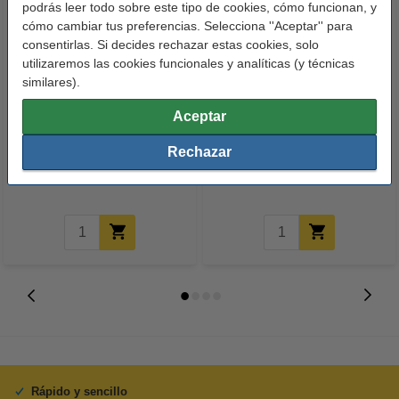
podrás leer todo sobre este tipo de cookies, cómo funcionan, y
cómo cambiar tus preferencias. Selecciona ''Aceptar'' para
consentirlas. Si decides rechazar estas cookies, solo
utilizaremos las cookies funcionales y analíticas (y técnicas
similares).
Aceptar
The Pink Stuff | Spray Limpiador
The Pink Stuff | Spray
Baños 750 ml
Quitamanchas 500 ml
Rechazar
3,50 €
4,25 €
Incl. 21% IVA
Incl. 21% IVA
Rápido y sencillo