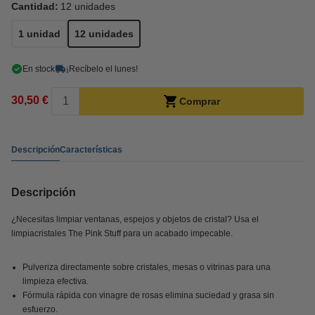
Cantidad:
12 unidades
1 unidad
12 unidades
En stock
¡Recíbelo el lunes!
30,50 €
Comprar
Descripción
Características
Descripción
¿Necesitas limpiar ventanas, espejos y objetos de cristal? Usa el
limpiacristales The Pink Stuff para un acabado impecable.
Pulveriza directamente sobre cristales, mesas o vitrinas para una
limpieza efectiva.
Fórmula rápida con vinagre de rosas elimina suciedad y grasa sin
esfuerzo.