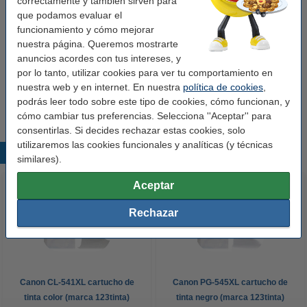
correctamente y también sirven para
Chaleco de seguridad amarillo
4,99 €
que podamos evaluar el
funcionamiento y cómo mejorar
nuestra página. Queremos mostrarte
Compra en pack
anuncios acordes con tus intereses, y
por lo tanto, utilizar cookies para ver tu comportamiento en
Pack 3x SOS FLASH Luz de emergencia V16
baliza homologada DGT con geolocalización
nuestra web y en internet. En nuestra
política de cookies
,
85,50 €
82,08 €
podrás leer todo sobre este tipo de cookies, cómo funcionan, y
cómo cambiar tus preferencias. Selecciona ''Aceptar'' para
consentirlas. Si decides rechazar estas cookies, solo
utilizaremos las cookies funcionales y analíticas (y técnicas
Productos destacados
similares).
Aceptar
Rechazar
Canon CL-541XL cartucho de
Canon PG-545XL cartucho de
tinta color (marca 123tinta)
tinta negro (marca 123tinta)