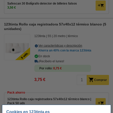
Safescan 30 Bolígrafo detector de billetes falsos
3,50 €
123tinta Rollo caja registradora 57x40x12 térmico blanco (5
unidades)
123tinta
55
20 metro
térmico
Ver características y descripción
Ahorra un
40%
con la marca 123tinta
En stock
¡Recíbelo el lunes!
Por rollo
0,75 €
3,75 €
Comprar
Pack ahorro
123tinta Rollo caja registradora 57x40x12 térmico blanco |
Pack 50 uds
34,50 €
Cookies en 123tinta.es