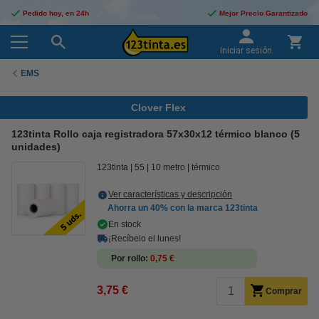
Pedido hoy, en 24h
Mejor Precio Garantizado
Iniciar sesión
EMS
Clover Flex
123tinta Rollo caja registradora 57x30x12 térmico blanco (5
unidades)
123tinta
55
10 metro
térmico
Ver características y descripción
Ahorra un
40%
con la marca 123tinta
En stock
¡Recíbelo el lunes!
Por rollo
0,75 €
3,75 €
Comprar