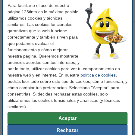
123tinta Rollo caja registradora 57x40x12 térmico blanco |
Para facilitarte el uso de nuestra
Pack 100 uds
63,00 €
página 123tinta.es lo máximo posible,
utilizamos cookies y técnicas
similares. Las cookies funcionales
123tinta Rollo caja registradora 57x40x12 térmico blanco |
garantizan que la web funcione
Pack 50 uds
correctamente y también sirven para
123tinta
55
20 metro
térmico
que podamos evaluar el
funcionamiento y cómo mejorar
Ver características y descripción
nuestra página. Queremos mostrarte
En stock
anuncios acordes con tus intereses, y
¡Recíbelo el lunes!
por lo tanto, utilizar cookies para ver tu comportamiento en
nuestra web y en internet. En nuestra
política de cookies
,
Por rollo
0,69 €
podrás leer todo sobre este tipo de cookies, cómo funcionan, y
cómo cambiar tus preferencias. Selecciona ''Aceptar'' para
34,50 €
Comprar
consentirlas. Si decides rechazar estas cookies, solo
utilizaremos las cookies funcionales y analíticas (y técnicas
Pack ahorro
similares).
123tinta Rollo caja registradora 57x40x12 térmico blanco |
Pack 100 uds
Aceptar
63,00 €
Rechazar
Consejo: compra