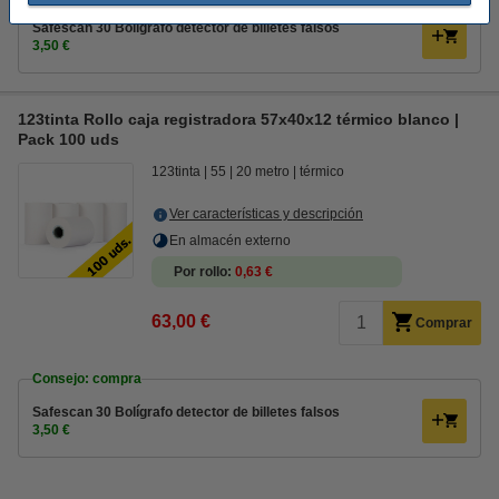
Safescan 30 Bolígrafo detector de billetes falsos
3,50 €
123tinta Rollo caja registradora 57x40x12 térmico blanco |
Pack 100 uds
123tinta
55
20 metro
térmico
Ver características y descripción
En almacén externo
Por rollo
0,63 €
63,00 €
Comprar
Consejo: compra
Safescan 30 Bolígrafo detector de billetes falsos
3,50 €