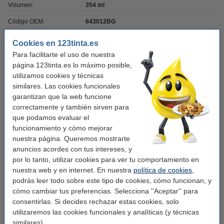
Volumen:
354 ml
Código OEM:
643012BG
Cookies en 123tinta.es
Completa el desayuno o merienda:
Para facilitarte el uso de nuestra
página 123tinta.es lo máximo posible,
Milan Bolsa Sobre Banca Isotérmica 0,3 litros
utilizamos cookies y técnicas
6,50 €
similares. Las cookies funcionales
garantizan que la web funcione
Milan Bolsa Porta Alimentos Blanca Isotérmica
correctamente y también sirven para
con 3 Fiambreras 3,9 litros
que podamos evaluar el
19,95 €
funcionamiento y cómo mejorar
nuestra página. Queremos mostrarte
¿Necesitas más capacidad?
anuncios acordes con tus intereses, y
Milan 430 Since 1918 Botella isotérmica de
por lo tanto, utilizar cookies para ver tu comportamiento en
acero inoxidable de 591 ml rosa
nuestra web y en internet. En nuestra
política de cookies
,
14,50 €
podrás leer todo sobre este tipo de cookies, cómo funcionan, y
cómo cambiar tus preferencias. Selecciona ''Aceptar'' para
Milan Lava Botella isotérmica de acero
consentirlas. Si decides rechazar estas cookies, solo
inoxidable de 591 ml verde
14,50 €
utilizaremos las cookies funcionales y analíticas (y técnicas
similares).