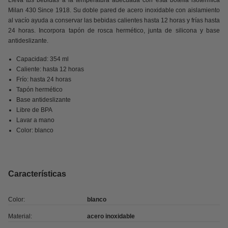
Lleva tus bebidas a la temperatura adecuada con esta botella isotérmica
Milan 430 Since 1918. Su doble pared de acero inoxidable con aislamiento
al vacío ayuda a conservar las bebidas calientes hasta 12 horas y frías hasta
24 horas. Incorpora tapón de rosca hermético, junta de silicona y base
antideslizante.
Capacidad: 354 ml
Caliente: hasta 12 horas
Frío: hasta 24 horas
Tapón hermético
Base antideslizante
Libre de BPA
Lavar a mano
Color: blanco
Características
Color:
blanco
Material:
acero inoxidable