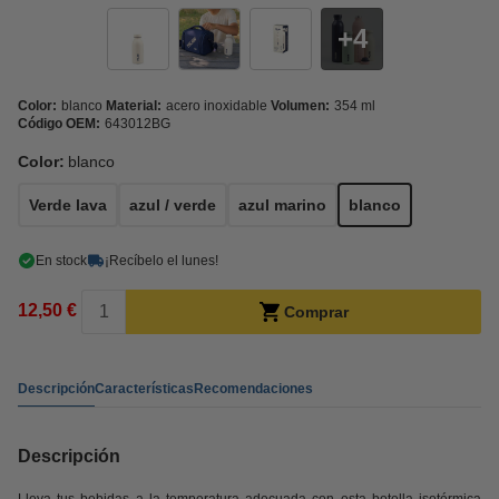
4
Color:
blanco
Material:
acero inoxidable
Volumen:
354 ml
Código OEM:
643012BG
Color:
blanco
Verde lava
azul / verde
azul marino
blanco
En stock
¡Recíbelo el lunes!
12,50 €
Comprar
Descripción
Características
Recomendaciones
Descripción