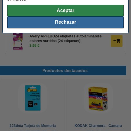
Identifica tu material
Aceptar
Avery APBAS24 etiquetas autolaminables
colores surtidos (24 etiquetas)
Rechazar
3,95 €
Avery APFLUO24 etiquetas autolaminables
colores surtidos (24 etiquetas)
3,95 €
Productos destacados
123tinta Tarjeta de Memoria
KODAK Charmera - Cámara