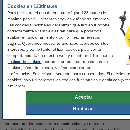
¡Exprime toda tu creatividad con los rotuladores POSCA!
Cookies en 123tinta.es
Para facilitarte el uso de nuestra página 123tinta.es lo
Posca packs de distintos colores
máximo posible, utilizamos cookies y técnicas similares.
Las cookies funcionales garantizan que la web funcione
Si necesitas diferentes colores de un mismo rotulador, también
correctamente y también sirven para que podamos
disponemos de packs con los que podrás expresar tu arte en
evaluar el funcionamiento y cómo mejorar nuestra
todos los colores.
página. Queremos mostrarte anuncios acordes con tus
intereses, y por lo tanto, utilizar cookies para ver tu
Sabemos que cada artista tiene su estilo único, por lo que los
comportamiento en nuestra web y en internet. En nuestra
packs de Posca están cuidadosamente seleccionados para
política de cookies
, podrás leer todo sobre este tipo de
satisfacer diversas necesidades creativas, desde pequeñas
cookies, cómo funcionan, y cómo cambiar tus
ilustraciones a grandes decoraciones de interior.
preferencias. Selecciona ''Aceptar'' para consentirlas. Si decides 
cookies, solo utilizaremos las cookies funcionales y analíticas (y té
Aquí podrás encontrar una gran variedad de colores, desde
similares).
punta fina a la más gruesa y pasando desde los colores más
vivos a los más neutros. ¡Descubre nuestros
packs de POSCA
!
Aceptar
Los rotuladores Posca son conocidos por su alta pigmentación y
Rechazar
resistencia al agua una vez seca la tinta. Esto garantiza que las
creaciones permanezcan brillantes a largo plazo. Además, estos
también pueden considerarse sostenibles, ya que son
reutilizables. Una vez que hayas terminado el rotulador, podrás